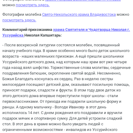
можно
посмотреть здесь.
Фотографии молебна
Свято-Никольского храма Владивостока
можно
посмотреть здесь.
Комментарий прихожанина
храма
Святителя и Чудотворца Николая г.
Уссурийска
Николая Капшитарь:
- После воскресной литургии состоялся молебен, посвященный
началу учебного года. В храме особенно много было деток школьного
возраста - наших маленьких прихожан. А ещё пришли школьники
Уссурийского детского дома, над которым наш храм вот уже четыре
года назад взял шефство. Торжественные слова молитвы, сердечные
поздравления батюшек, окропление святой водой. Несомненно,
Божья Благодать коснулась их сердец. Раз в неделю сестры
милосердия посещают детский дом, оказывают посильную помощь,
приносят подарки, сладости и фрукты. В этом году двое деток из
этого детского дома впервые переступили порог школы - стали
первоклассниками. От прихода им подарили школьную форму и
ранцы. А одному мальчику - Володе Иванову- в этот день
исполнилось 14 лет. С днем рождения его поздравили и вручили
подарок мячик и спортивную сумку. Для детей устроили сладкий
стол. В этот день в храме можно было увидеть людей с
ограниченными возможностями - инвалидов из Уссурийского