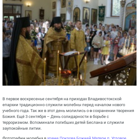
В первое воскресенье сентября на приходах Владивостокской
епархии традиционно служили молебны перед началом нового
учебного года. Так же в этот день молились о
о
сохранении творения
Божия. Ещё 3 сентября – День солидарности в борьбе с
терроризмом. Вспоминали погибших детей Беслана и служили
заупокойные литии.
Фотографии молебна в
храме Покрова Божией Матери п. Угловое