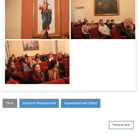
Теги:
епископ Иннокентий
Архиерейский Собор
Читать все