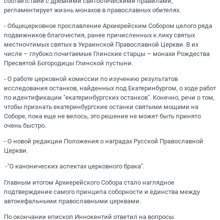
соответствии с древними святоотеческими правилами,
регламентирует жизнь монахов в православных обителях.
- Общецерковное прославление Архиерейским Собором целого ряда
подвижников благочестия, ранее причисленных к лику святых
местночтимых святых в Украинской Православной Церкви. В их
числе – глубоко почитаемые Глинские старцы – монахи Рождества
Пресвятой Богородицы Глинской пустыни.
- О работе церковной комиссии по изучению результатов
исследования останков, найденных под Екатеринбургом, о ходе работ
по идентификации "екатеринбургских останков". Конечно, речи о том,
чтобы признать екатеринбургские останки святыми мощами на
Соборе, пока еще не велось, это решение не может быть принято
очень быстро.
- О новой редакции Положения о наградах Русской Православной
Церкви.
-"О канонических аспектах церковного брака".
Главным итогом Архиерейского Собора стало наглядное
подтверждение самого принципа соборности и единства между
автокефальными православными церквами.
По окончании епископ Иннокентий ответил на вопросы.