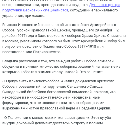
священнослужители, преподаватели и студенты
Духовного центра
подготовки церковных специалистов
, сотрудники епархиального
управления, прихожане.
Епископ Иннокентий рассказал об итогах работы Архиерейского
Собора Русской Православной Церкви, прошедшего 29 ноября ― 2
декабря 2017 года в Зале церковных соборов Храма Христа Спасителя
в Москве, участником которого он был. Этот Архиерейский Собор был
приурочен к столетию Поместного Собора 1917–1918 гг. и
восстановлению Патриаршества.
Владыка рассказал о том, что за 4 дня работы Собора архиереи
обсудили и приняли множество соборных решений, на главные из
которых он обратил внимание слушателей. Это решения:
- О документах Критского собора: Анализ документов Критского
Собора, проведенный по поручению Священного Синода
Синодальной библейско-богословской комиссией, показал, что
некоторые из них содержат неясные и неоднозначные
формулировки, что не позволяет считать их образцовыми
выражениями истин православной веры и Предания Церкви.
- О Положении о монастырях и монашествующих. Этот сугубо
внутрицерковный документ достаточно строго, в полном