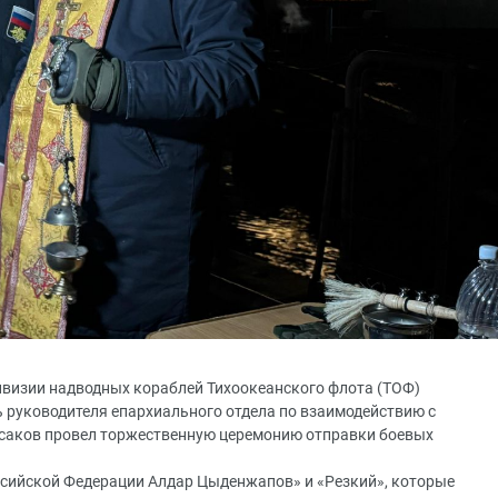
 дивизии надводных кораблей Тихоокеанского флота (ТОФ)
ь руководителя епархиального отдела по взаимодействию с
саков провел торжественную церемонию отправки боевых
ссийской Федерации Алдар Цыденжапов» и «Резкий», которые