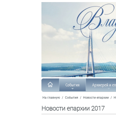
События
Архиерей и е
На главную
/
События
/
Новости епархии
/
Н
Новости епархии 2017