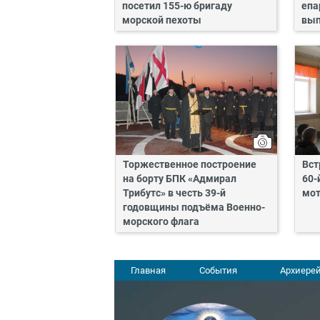
посетил 155-ю бригаду
епа
морской пехоты
вып
Торжественное построение
Вст
на борту БПК «Адмирал
60-
Трибутс» в честь 39-й
мот
годовщины подъёма Военно-
морского флага
Главная
События
Архиерей