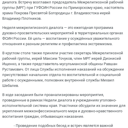
диалога. Встречу возглавил председатель Межрелигиозной рабочей
группы (МРГ) при ГУФСИН России по Приморскому краю, настоятель
храма Покрова Пресвятой Богородицы г. Владивостока иерей
Владимир Плотников.
Неделя межрелигиозного диалога — это ежегодная программа
духовно-просветительских мероприятий в территориальных органах
ФСИН России. Её цель — воспитание у осуждённых уважительного
отношения к разным религиям и профилактика экстремизма.
В круглом столе также приняли участие секретарь Межрелигиозной
рабочей группы, иерей Максим Точуков, член МРГ иерей Дионисий
Ищенко, а также представитель мусульманской общины Равшан
Рустамович. От лица Службы исполнения наказаний на обсуждении
присутствовал начальник отдела по воспитательной и социальной
работе с осужденными, полковник внутренней службы Михаил
Шебалев.
В ходе заседания были проанализированы мероприятия,
проведенные в рамках Недели диалога в учреждениях уголовно-
исполнительной системы края. Участники обсудили их значение для
укрепления межконфессионального мира и духовно-нравственного
воспитания граждан, отбывающих наказание.
- Проведение подобных бесед и встреч является важной