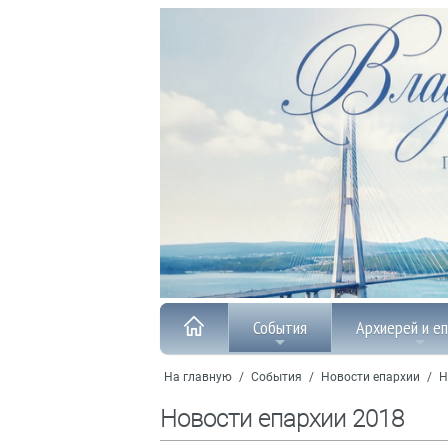
События
Архиерей и е
На главную
/
События
/
Новости епархии
/
Н
Новости епархии 2018