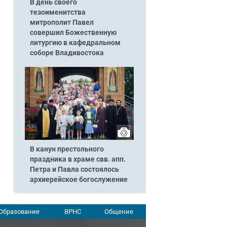
В день своего
тезоименитства
митрополит Павел
совершил Божественную
литургию в кафедральном
соборе Владивостока
В канун престольного
праздника в храме свв. апп.
Петра и Павла состоялось
архиерейское богослужение
Образование
ВРНС
Общение