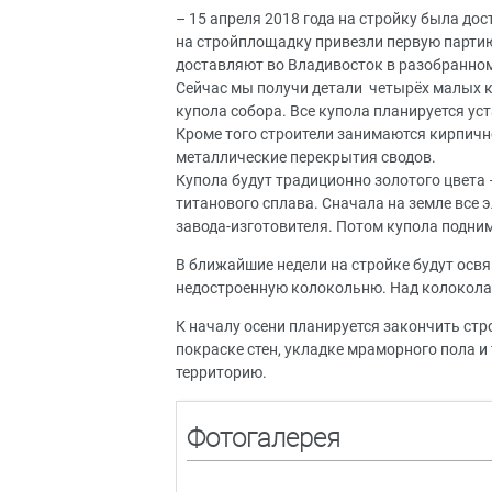
– 15 апреля 2018 года на стройку была до
на стройплощадку привезли первую партию
доставляют во Владивосток в разобранном
Сейчас мы получи детали четырёх малых 
купола собора. Все купола планируется уст
Кроме того строители занимаются кирпично
металлические перекрытия сводов.
Купола будут традиционно золотого цвета
титанового сплава. Сначала на земле все
завода-изготовителя. Потом купола подним
В ближайшие недели на стройке будут осв
недостроенную колокольню. Над колоколам
К началу осени планируется закончить стр
покраске стен, укладке мраморного пола и
территорию.
Фотогалерея