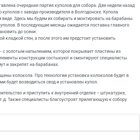
ставлена очередная партия куполов для собора. Две недели назад
 куполов с завода-производителя в Волгодонске. Купола
 виде. Здесь мы будем их собирать и монтировать на барабаны.
куполов. В последующие месяцы ожидается поставка главного
ановить до осени.
й кладкой стен, а после этого им предстоит установить
 – с золотым напылением, которое покрывает пластины из
 элементы конструкции состыкуют и смонтируют специалисты
ут и закрепят на барабанах.
ящены колокола. Про технологии установка колоколов будет в
и будет возводиться свод и установлен купол.
оительство и приступить к внутренней отделке – штукатурке,
 т.д. Также специалисты благоустроят прилегающую к собору