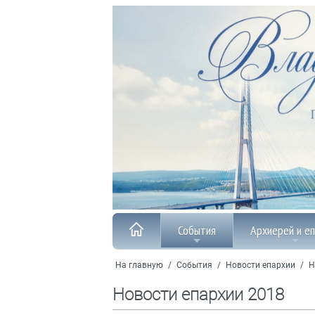
События
Архиерей и е
На главную
/
События
/
Новости епархии
/
Н
Новости епархии 2018