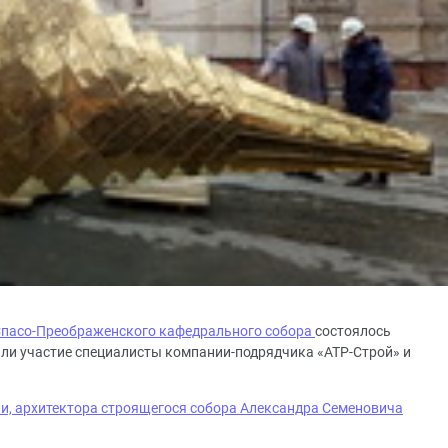
пасо-Преображенского кафедрального собора
состоялось
яли участие специалисты компании-подрядчика «АТР-Строй» и
ии, архитектора строящегося собора Александра Семеновича