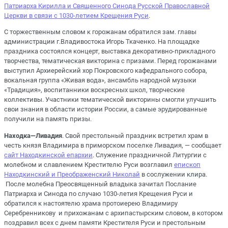
Патриарха Кирилла и Священного Синода Русской Православной
Церкви в связи с 1030-летием Крещения Руси
.
С торжественным словом к горожанам обратился зам. главы
администрации г.Владивостока Игорь Ткаченко. На площадке
праздника состоялся концерт, выставка декоративно-прикладного
творчества, тематическая викторина с призами. Перед горожанами
выступил Архиерейский хор Покровского кафедрального собора,
вокальная группа «Живая вода», ансамбль народной музыки
«Традиция», воспитанники воскресных школ, творческие
коллективы. Участники тематической викторины смогли улучшить
свои знания в области истории России, а самые эрудированные
получили на память призы.
Находка—Ливадия
. Свой престольный праздник встретил храм в
честь князя Владимира в приморском поселке Ливадия, — сообщает
сайт Находкинской епархии
. Служение праздничной Литургии с
молебном и славлением Крестителю Руси возглавил
епископ
Находкинский и Преображенский Николай
в сослужении клира.
После молебна Преосвященный владыка зачитал Послание
Патриарха и Синода по случаю 1030-летия Крещения Руси и
обратился к настоятелю храма протоиерею Владимиру
Серебренникову и прихожанам с архипастырским словом, в котором
поздравил всех с днем памяти Крестителя Руси и престольным