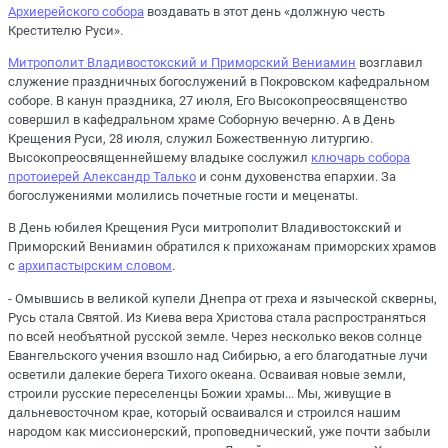
Архиерейского собора
воздавать в этот день «должную честь
Крестителю Руси».
Митрополит Владивостокский и Приморский Вениамин
возглавил
служение праздничных богослужений в Покровском кафедральном
соборе. В канун праздника, 27 июля, Его Высокопреосвященство
совершил в кафедральном храме Соборную вечерню. А в День
Крещения Руси, 28 июля, служил Божественную литургию.
Высокопреосвященнейшему владыке сослужил
ключарь собора
протоиерей Александр Талько
и сонм духовенства епархии. За
богослужениями молились почетные гости и меценаты.
В День юбилея Крещения Руси митрополит Владивостокский и
Приморский Вениамин обратился к прихожанам приморских храмов
с
архипастырским словом
.
- Омывшись в великой купели Днепра от греха и языческой скверны,
Русь стала Святой. Из Киева вера Христова стала распространяться
по всей необъятной русской земле. Через несколько веков солнце
Евангельского учения взошло над Сибирью, а его благодатные лучи
осветили далекие берега Тихого океана. Осваивая новые земли,
строили русские переселенцы Божии храмы... Мы, живущие в
дальневосточном крае, который осваивался и строился нашим
народом как миссионерский, проповеднический, уже почти забыли