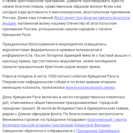
о своем христианском призвании. Давайте проповедовать Христа
своим благочестивым, нравственным образом жизни! Всем нам
сегодня надо вспомнить о миссионерском, апостольском призвании
России. Даже наш славный
Флот ходит под флагом святого Апостола
Андрея
, напоминая всему нашему Отечеству об апостольском
призвании России, услышанным нашим народом с начала
Крещения Руси.
Праздничные богослужения и мероприятия освещались
журналистами федеральных и краевых телеканалов и
информагентств. После Литургии Архиерей вместе с паствой вышли к
крыльцу храма, где состоялось водосвятие, затем молящиеся
прошли праздничным Крестным ходом вокруг храма.
Ровно в полдень в честь 1030-летнего юбилея Крещения Руси в
Покровском кафедральном соборе и по всем храмам епархии,
имеющим колокола, прокатилась
волна колокольного звона
.
День Крещения Руси включен в число государственных памятных
дат, отмечаемых общественными празднованиями. Городской
праздник прошел 28 июля во Владивостоке в Адмиральском сквере,
рядом с Домом офицеров флота. По благословению митрополита
Вениамина горожан на празднике поздравил
благочинный I округа
Владивостокской епархии протоиерей Димитрий Федорин
.
Священник обратился к собравшимся с
Посланием Святейшего