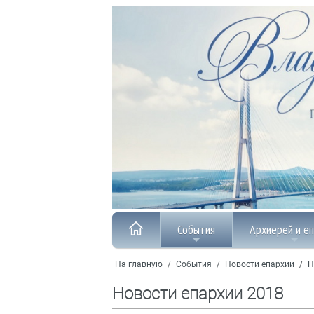
События
Архиерей и е
На главную
/
События
/
Новости епархии
/
Н
Новости епархии 2018