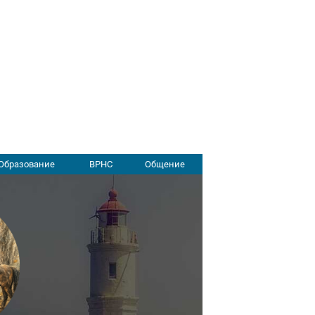
Образование
ВРНС
Общение