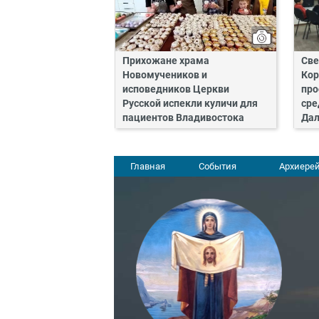
Прихожане храма
Све
Новомучеников и
Кор
исповедников Церкви
про
Русской испекли куличи для
сре
пациентов Владивостока
Дал
Главная
События
Архиерей