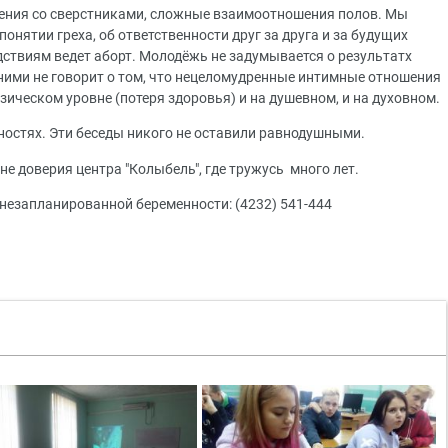
шения со сверстниками, сложные взаимоотношения полов. Мы
понятии греха, об ответственности друг за друга и за будущих
дствиям ведет аборт. Молодёжь не задумывается о результатх
 ними не говорит о том, что нецеломудренные интимные отношения
ическом уровне (потеря здоровья) и на душевном, и на духовном.
остях. Эти беседы никого не оставили равнодушными.
не доверия центра "Колыбель", где тружусь много лет.
 незапланированной беременности: (4232) 541-444