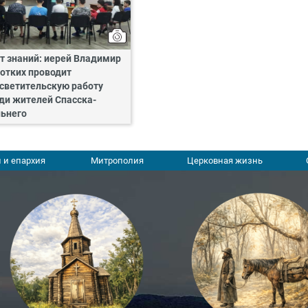
т знаний: иерей Владимир
отких проводит
светительскую работу
ди жителей Спасска-
ьнего
 и епархия
Митрополия
Церковная жизнь