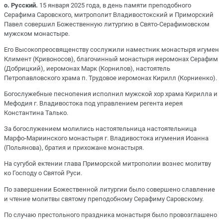
о. Русский.
15 января 2025 года, в день памяти преподобного
Серафима Саровского, митрополит Владивостокский и Приморский
Павел совершил Божественную литургию в Свято-Серафимовском
мужском монастыре.
Его Высокопреосвященству сослужили наместник монастыря игумен
Климент (Кривоносов), благочинный монастыря иеромонах Серафим
(Добрицкий), иеромонах Марк (Корнилов), настоятель
Петропавловского храма п. Трудовое иеромонах Кирилл (Корниенко).
Богослужебные песнопения исполнил мужской хор храма Кирилла и
Мефодия г. Владивостока под управлением регента иерея
Константина Талько.
За богослужением молились настоятельница настоятельница
Марфо-Мариинского монастыря г. Владивостока игумения Иоанна
(Польянова), братия и прихожане монастыря.
На сугубой ектении глава Приморской митрополии вознес молитву
ко Господу о Святой Руси.
По завершении Божественной литургии было совершено славление
и чтение молитвы святому преподобному Серафиму Саровскому.
По случаю престольного праздника монастыря было провозглашено