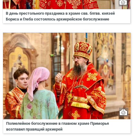
В день престольного праздника в храме свв. блгвв. князей
Бориса и Глеба состоялось архиерейское богослужение
Полиелейное богослужение в главном храме Приморья
возглавил правящий архиерей