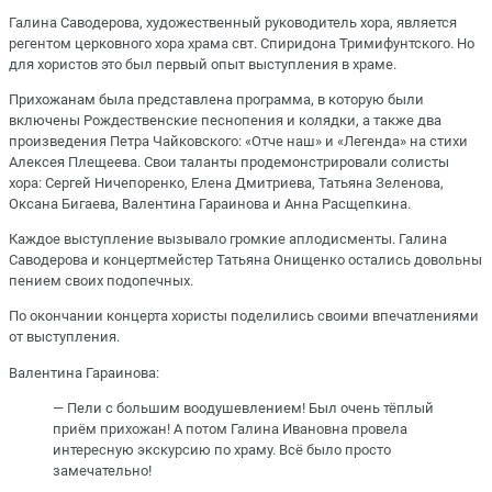
Галина Саводерова, художественный руководитель хора, является
регентом церковного хора храма свт. Спиридона Тримифунтского. Но
для хористов это был первый опыт выступления в храме.
Прихожанам была представлена программа, в которую были
включены Рождественские песнопения и колядки, а также два
произведения Петра Чайковского: «Отче наш» и «Легенда» на стихи
Алексея Плещеева. Свои таланты продемонстрировали солисты
хора: Сергей Ничепоренко, Елена Дмитриева, Татьяна Зеленова,
Оксана Бигаева, Валентина Гараинова и Анна Расщепкина.
Каждое выступление вызывало громкие аплодисменты. Галина
Саводерова и концертмейстер Татьяна Онищенко остались довольны
пением своих подопечных.
По окончании концерта хористы поделились своими впечатлениями
от выступления.
Валентина Гараинова:
— Пели с большим воодушевлением! Был очень тёплый
приём прихожан! А потом Галина Ивановна провела
интересную экскурсию по храму. Всё было просто
замечательно!