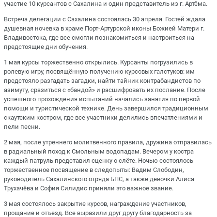
участие 10 курсантов с Сахалина и один представитель из г. Артёма.
Встреча делегации с Сахалина состоялась 30 апреля. Гостей ждала
душевная ночевка в храме Порт-Артурской иконы Божией Матери г.
Владивостока, где все смогли познакомиться и настроиться на
предстоящие дни обучения.
1 мая курсы торжественно открылись. Курсанты погрузились в
ролевую игру, посвящённую получению курсовых галстуков: им
предстояло разгадать загадки, найти тайник контрабандистов по
азимуту, сразиться с «бандой» и расшифровать их послание. После
успешного прохождения испытаний начались занятия по первой
помощи и туристической технике. День завершился традиционным
скаутским костром, где все участники делились впечатлениями и
пели песни.
2 мая, после утреннего молитвенного правила, дружина отправилась
в радиальный поход к Смольным водопадам. Вечером у костра
каждый патруль представил сценку о слёте. Ночью состоялось
торжественное посвящение в следопыты: Вадим Слободин,
руководитель Сахалинского отряда БПС, а также девочки Алиса
Трухачёва и София Силидис приняли это важное звание.
3 мая состоялось закрытие курсов, награждение участников,
прощание и отъезд. Все выразили друг другу благодарность за