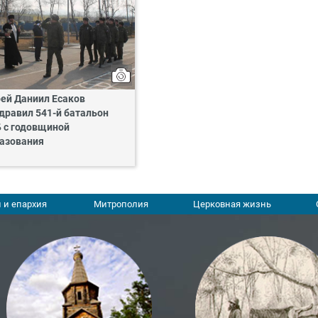
ей Даниил Есаков
дравил 541-й батальон
 с годовщиной
азования
 и епархия
Митрополия
Церковная жизнь