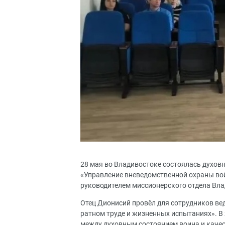
28 мая во Владивостоке состоялась духов
«Управление вневедомственной охраны во
руководителем миссионерского отдела Вл
Отец Дионисий провёл для сотрудников вед
ратном труде и жизненных испытаниях». В
между духовным состоянием воина и качес