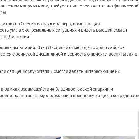
 высоким напряжением, требует от человека не только физической
оры.
защитников Отечества служила вера, помогающая
вость ума в экстремальных ситуациях и видеть высший смысл
л о. Дионисий.
енных испытаний. Отец Дионисий отметил, что христианское
ается с воинской дисциплиной и верностью присяге, воспитывая в
али священнослужителя и смогли задать интересующие их
 в рамках взаимодействия Владивостокской епархии и
духовно-нравственному окормлению военнослужащих и сотруднико