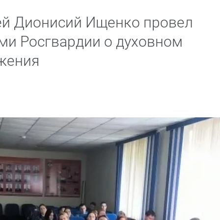
рей Дионисий Ищенко провел
ами Росгвардии о духовном
жения