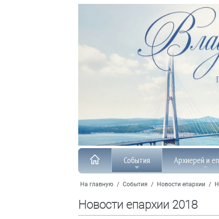
События
Архиерей и е
На главную
/
События
/
Новости епархии
/
Н
Новости епархии 2018