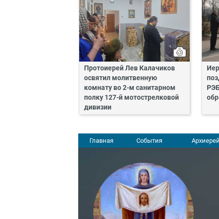
Протоиерей Лев Калачиков
Иер
освятил молитвенную
поз
комнату во 2-м санитарном
РЭБ
полку 127-й мотострелковой
обр
дивизии
Главная
События
Архиерей