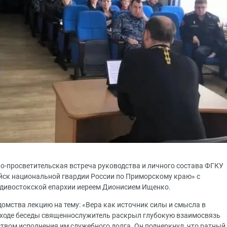
но-просветительская встреча руководства и личного состава ФГКУ
йск национальной гвардии России по Приморскому краю» с
адивостокской епархии иереем Дионисием Ищенко.
омства лекцию на тему: «Вера как источник силы и смысла в
 ходе беседы священнослужитель раскрыл глубокую взаимосвязь
твом исполнения им служебного долга. Он подчеркнул, что ратный