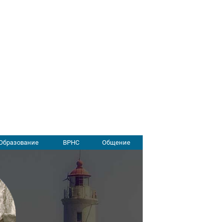
Образование
ВРНС
Общение