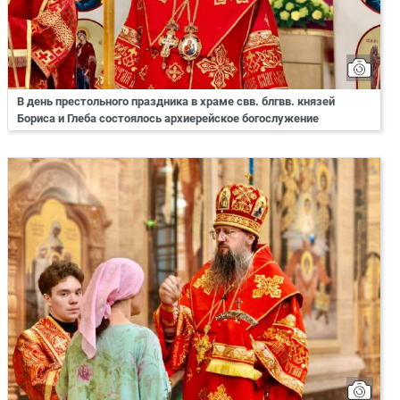
В день престольного праздника в храме свв. блгвв. князей
Бориса и Глеба состоялось архиерейское богослужение