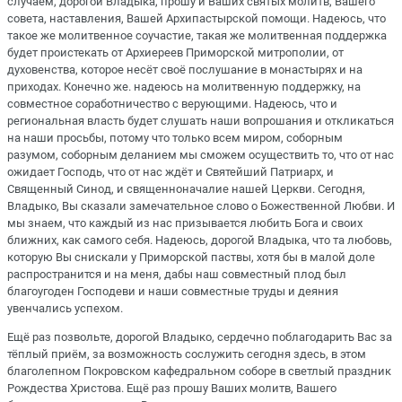
случаем, дорогой Владыка, прошу и Ваших святых молитв, Вашего
совета, наставления, Вашей Архипастырской помощи. Надеюсь, что
такое же молитвенное соучастие, такая же молитвенная поддержка
будет проистекать от Архиереев Приморской митрополии, от
духовенства, которое несёт своё послушание в монастырях и на
приходах. Конечно же. надеюсь на молитвенную поддержку, на
совместное соработничество с верующими. Надеюсь, что и
региональная власть будет слушать наши вопрошания и откликаться
на наши просьбы, потому что только всем миром, соборным
разумом, соборным деланием мы сможем осуществить то, что от нас
ожидает Господь, что от нас ждёт и Святейший Патриарх, и
Священный Синод, и священноначалие нашей Церкви. Сегодня,
Владыко, Вы сказали замечательное слово о Божественной Любви. И
мы знаем, что каждый из нас призывается любить Бога и своих
ближних, как самого себя. Надеюсь, дорогой Владыка, что та любовь,
которую Вы снискали у Приморской паствы, хотя бы в малой доле
распространится и на меня, дабы наш совместный плод был
благоугоден Господеви и наши совместные труды и деяния
увенчались успехом.
Ещё раз позвольте, дорогой Владыко, сердечно поблагодарить Вас за
тёплый приём, за возможность сослужить сегодня здесь, в этом
благолепном Покровском кафедральном соборе в светлый праздник
Рождества Христова. Ещё раз прошу Ваших молитв, Вашего