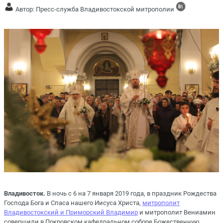
Автор: Пресс-служба Владивостокской митрополии
Владивосток.
В ночь с 6 на 7 января 2019 года, в праздник Рождества
Господа Бога и Спаса нашего Иисуса Христа,
митрополит
Владивостокский и Приморский Владимир
и митрополит Вениамин
совершили в Покровском кафедральном соборе Божественную