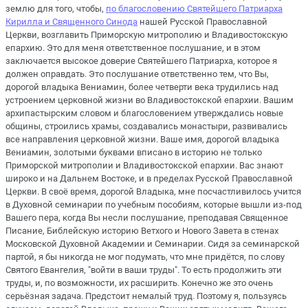
землю для того, чтобы,
по благословению Святейшего Патриарха
Кирилла и Священного Синода
нашей Русской Православной
Церкви, возглавить Приморскую митрополию и Владивостокскую
епархию. Это для меня ответственное послушание, и в этом
заключается высокое доверие Святейшего Патриарха, которое я
должен оправдать. Это послушание ответственно тем, что Вы,
дорогой владыка Вениамин, более четверти века трудились над
устроением церковной жизни во Владивостокской епархии. Вашим
архипастырским словом и благословением утверждались новые
общины, строились храмы, создавались монастыри, развивались
все направления церковной жизни. Ваше имя, дорогой владыка
Вениамин, золотыми буквами вписано в историю не только
Приморской митрополии и Владивостокской епархии. Вас знают
широко и на Дальнем Востоке, и в пределах Русской Православной
Церкви. В своё время, дорогой Владыка, мне посчастливилось учится
в Духовной семинарии по учебным пособиям, которые вышли из-под
Вашего пера, когда Вы несли послушание, преподавая Священное
Писание, Библейскую историю Ветхого и Нового Завета в стенах
Московской Духовной Академии и Семинарии. Сидя за семинарской
партой, я бы никогда не мог подумать, что мне придётся, по слову
Святого Евангелия, "войти в ваши труды". То есть продолжить эти
труды, и, по возможности, их расширить. Конечно же это очень
серьёзная задача. Предстоит немалый труд. Поэтому я, пользуясь