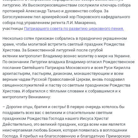
литургию. Их Высокопреосвященствам сослужили ключарь собора
протоиерей Александр Талько и духовенство собора. За
Богослужением пел архиерейский хор Покровского кафедрального
собора под управлением регента Л.И. Макаренко,
участницы
Патриаршего совета по развитию церковного пения.
Несколько сотен прихожан собрались в празднично украшенном
храме, чтобы молитвой встретить светлый праздник Рождества
Христова. За Божественной литургией после сугубой
ектении митрополит Владимир вознес молитву о мире на Украине.
По окончании Литургии владыка Владимир огласил Рождественское
послание Святейшего Патриарха Московского и всея Руси Кирилла
архипастырям, пастырям, диаконам, монашествующим и всем
верным чадам Русской Православной Церкви, вновь поздравил
священнослужителей и паству со светлым праздником Рождества
Христова. И обратился с тёплыми словами к собравшимся и к
митрополиту Вениамину:
– Дорогие отцы, братия и сестры! В первую очередь хотелось бы
поздравить всех вас с великим и спасительным светлым
праздником Рождества Господа нашего Иисуса Христа!
Действительно, это великий праздник, когда всем нам является
неисчерпаемая любовь Божия, которая появилась в воплощении
Господа. Я прибыл на благословенную и благодатную Приморскую