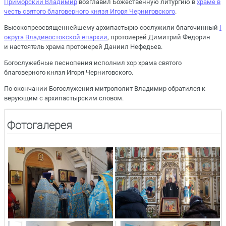
Приморский Владимир
возглавил Божественную литургию в
храме в
честь святого благоверного князя Игоря Черниговского
.
Высокопреосвященнейшему архипастырю сослужили благочинный
I
округа Владивостокской епархии
, протоиерей Димитрий Федорин
и настоятель храма протоиерей Даниил Нефедьев.
Богослужебные песнопения исполнил хор храма святого
благоверного князя Игоря Черниговского.
По окончании Богослужения митрополит Владимир обратился к
верующим с архипастырским словом.
Фотогалерея