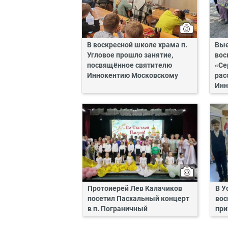
В воскресной школе храма п.
Вые
Угловое прошло занятие,
вос
посвящённое святителю
«Се
Иннокентию Московскому
рас
Инн
Протоиерей Лев Калачиков
В У
посетил Пасхальный концерт
вос
в п. Пограничный
при