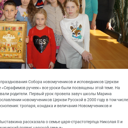
нь празднования Собора новомучеников и исповедников Церкви
е «Серафимов ручеек» все уроки были посвящены этой теме. На
вовали родители. Первый урок провела завуч школы Марина
ославлении новомучеников Церкви Русской в 2000 году в том числе
снопения: тропаря, кондака и величания Новомучеников и
ставкина рассказала о семье царя-страстотерпца Николая II и
нический подвиг царской семьи».