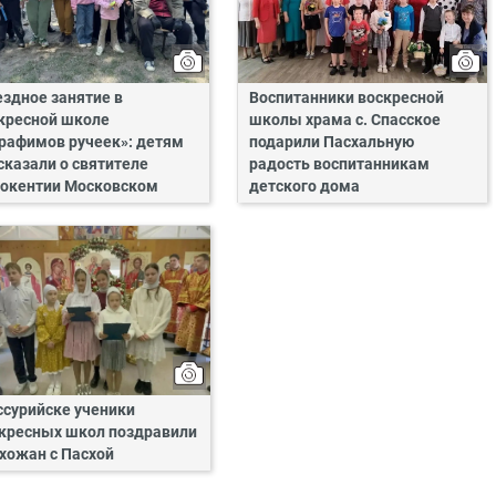
здное занятие в
Воспитанники воскресной
кресной школе
школы храма с. Спасское
рафимов ручеек»: детям
подарили Пасхальную
сказали о святителе
радость воспитанникам
окентии Московском
детского дома
ссурийске ученики
кресных школ поздравили
хожан с Пасхой