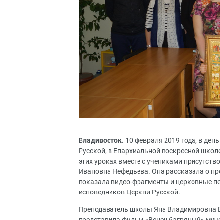
Владивосток.
10 февраля 2019 года, в де
Русской, в Епархиальной воскресной школ
этих уроках вместе с учениками присутст
Ивановна Нефедьева. Она рассказала о пр
показала видео-фрагменты и церковные пе
исповедников Церкви Русской.
Преподаватель школы Яна Владимировна Вы
представила фильм «Венец багряный» муче