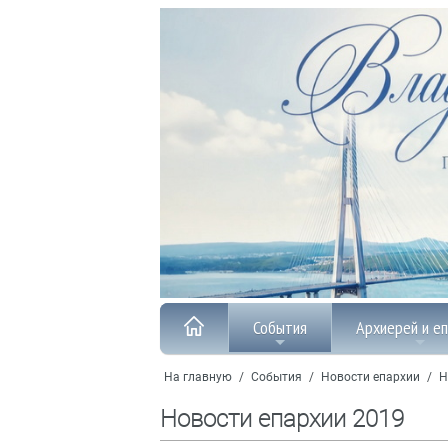
События
Архиерей и е
На главную
/
События
/
Новости епархии
/
Н
Новости епархии 2019