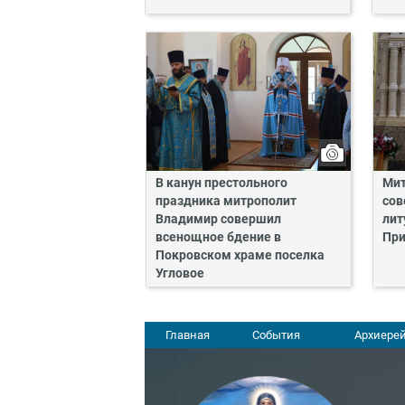
В канун престольного
Мит
праздника митрополит
сов
Владимир совершил
лит
всенощное бдение в
Пр
Покровском храме поселка
Угловое
Главная
События
Архиерей