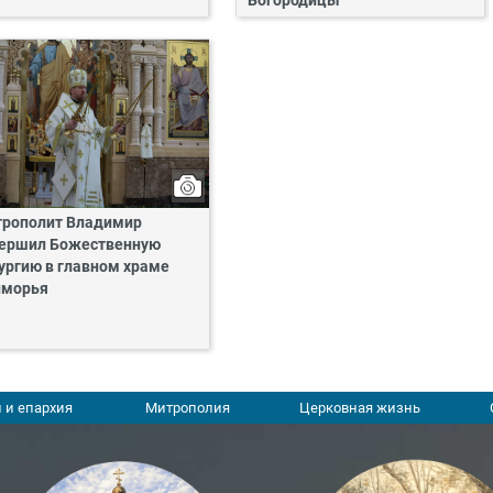
Богородицы
рополит Владимир
ершил Божественную
ургию в главном храме
иморья
 и епархия
Митрополия
Церковная жизнь