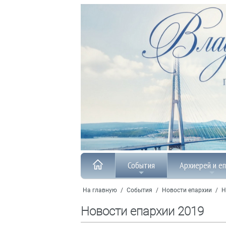
События
Архиерей и е
На главную
/
События
/
Новости епархии
/
Н
Новости епархии 2019