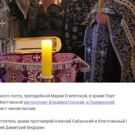
икого поста, преподобной Марии Египетской, в храме Порт-
 Фастовской
митрополит Владивостокский и Приморский
е с чином пассии.
тоятель храма протоиерей Алексий Сабанский и благочинный I
рей Димитрий Федорин.