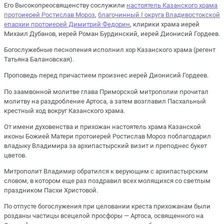
Его Высокопреосвященству сослужили
настоятель Казанского храма
протоиерей Ростислав Мороз
,
благочинный I округа Владивостокской
епархии протоиерей Димитрий Федорин
, клирики храма иерей
Михаил Дубанов, иерей Роман Бурдинский, иерей Дионисий Гордеев.
Богослужебные песнопения исполнил хор Казанского храма (регент
Татьяна Балановская).
Проповедь перед причастием произнес иерей Дионисий Гордеев.
По заамвонной молитве глава Приморской митрополии прочитал
молитву на раздробление Артоса, а затем возглавил Пасхальный
крестный ход вокруг Казанского храма.
От имени духовенства и прихожан настоятель храма Казанской
иконы Божией Матери протоиерей Ростислав Мороз поблагодарил
владыку Владимира за архипастырский визит и преподнес букет
цветов.
Митрополит Владимир обратился к верующим с архипастырским
словом, в котором еще раз поздравил всех молящихся со светлым
праздником Пасхи Христовой.
По отпусте богослужения при целовании креста прихожанам были
розданы частицы всецелой просфоры — Артоса, освященного на