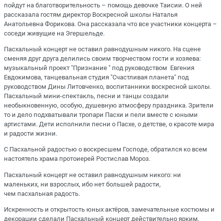
пойдут на благотворительность – помощь девочке Таисии. О ней
рассказала гостям директор Воскресной школы Наталья
Анатольевна Форикова. Она рассказала что все участники концерта –
соседи живущие на Эгершельде.
Пасхальный концерт не оставил равнодушным никого. На сцене
сменяя друг друга делились своим творчеством гости и хозяева:
музыкальный проект "Признание " под руководством Евгения
Евдокимова, танцевальная студия "Счастливая планета" под
руководством Дины Литовченко, воспитанники воскресной школы.
Пасхальный мини-спектакль, песни и танцы создали
необыкновенную, особую, душевную атмосферу праздника. Зрители
то и дело подхватывали тропари Пасхи и пели вместе с юными
артистами. Дети исполнили песни о Пасхе, о детстве, о красоте мира
и радости жизни.
С Пасхальной радостью о воскресшем Господе, обратился ко всем
настоятель храма протоиерей Ростислав Мороз.
Пасхальный концерт не оставил равнодушным никого: ни
маленьких, ни взрослых, ибо нет большей радости,
чем пасхальная радость.
Искренность и открытость юных актёров, замечательные костюмы и
декорации сделали Пасхальный концерт действительно ярким,