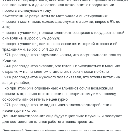
сознательность и даже оставляла пожелания о продолжении
проекта в следующем году.
Качественные результаты по материалам анкетирования:
• процент мальчиков, желающих служить в армии, вырос с 9% до
46%;
• процент учащихся, положительно относящихся к государственной
символике, вырос с 57% до 92%;
• процент учащихся, заинтересовавшихся историей страны и её
традициями, вырос с 54% до 87%;
• 67% респондентов задумались о том, что могут принести пользу
Родине;
• 84% респондентов сказали, что готовы прислушаться к мнению
старших, — на начальном этапе этого практически не было;
• 91% респондентов мужского пола сказали, что готовы встать на
защиту слабых;
• но при этом 64% опрошенных мальчиков сочли возможным
проявить агрессию по отношению к неприятному им человеку,
оскорбить или ответить нецензурно;
• 87% респондентов не видят ничего плохого в употреблении
нецензурных слов.
Данные анкетирования ещё будут тщательно изучены и послужат
для составления планов работы в новых проектах.
Протоиерей Ростислав Мороз, председатель отдела религиозного