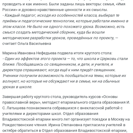
проводить и как именно. Были заданы лишь векторы: семья, «Имя
России» и духовно-нравственные ценности и их смыслы.
- Каждый педагог, исходя из особенностей класса, выбирал те
приёмы и педагогические технологии, которые работали именно в
этом классе. Не было ни одного похожего урока. Возможно, есть
смысл создать методический сборник, куда бы вошли
методические разработки уроков, проведённых по проекту
, —
считает Ольга Васильевна
Марина Ивановна Нефедьева подвела итоги круглого стола:
- Один из эффектов этого проекта — то, что школа и Церковь стали
ближе. Пообщавшись со священником, и дети, и учителя, и
директора спрашивают, когда ещё к ним придёт священник.
Ученики получили возможность пообщаться на темы, которые их
волнуют, но которые не обсуждают ни в семье, ни на обычных
уроках в школе.
Завершая работу круглого стола, руководитель курсов «Основы
православной веры», методист епархиального отдела образования И.
С. Латышева познакомила собравшихся с внеклассной работой с
учителями и директорами школ. Отдел образования
Владивостокской епархии много лет организует поездки в Москву на
Рождественские чтения. Ирина Степановна пригласила учителей в
октябре обратиться в Отдел образования Владивостокской епархии,