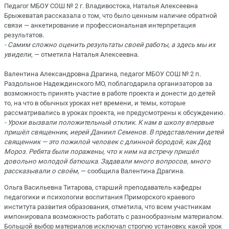
Педагог МБОУ СОШ № 2 г. Владивостока, Наталья Алексеевна
Брыжеватая рассказала о том, что было ценным наличие обратной
связи — анкетирование и профессиональная интерпретация
результатов.
- Самим сложно оценить результаты своей работы, а здесь мы их
увидели
, — отметила Наталья Алексеевна.
Валентина Александровна Драгина, педагог МБОУ СОШ № 2 п.
Раздольное Надеждинского МО, поблагодарила организаторов за
возможность принять участие в работе проекта и донести до детей
то, на что в обычных уроках нет времени, и темы, которые
рассматривались в уроках проекта, не предусмотрены к обсуждению.
- Уроки вызвали положительный отклик. К нам в школу впервые
пришёл священник, иерей Даниил Семенов. В представлении детей
священник — это пожилой человек с длинной бородой, как Дед
Мороз. Ребята были поражены, что к ним на встречу пришёл
довольно молодой батюшка. Задавали много вопросов, много
рассказывали о своём
, — сообщила Валентина Драгина.
Ольга Васильевна Титарова, старший преподаватель кафедры
педагогики и психологии воспитания Приморского краевого
института развития образования, отметила, что всем участникам
импонировала возможность работать с разнообразным материалом.
Большой выбор материалов исключал строгую установку, какой урок