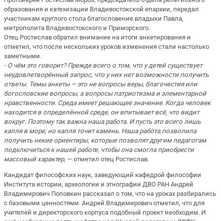
образования и катехизации Владивостокской епархии, передал
участникам круглого стола благословение владыки Павла,
митрополита Владивостокского и Приморского.
Отец Ростислав обратил внимание на итоги анкетирования и
отметил, что после нескольких уроков изменения стали настолько
заметными.
- О чём это говорит? Прежде всего о том, что у детей существует
неудовлетворённый запрос, что у них нет возможности получить
ответы. Темы анкеты — это не вопросы веры, благочестия или
богословские вопросы, а вопросы патриотизма и элементарной
нравственности. Среда имеет решающее значение. Когда человек
находится в определённой среде, он впитывает всё, что видит
вокруг. Поэтому так важна наша работа. И пусть это всего лишь
капля в море, но капля точит камень. Наша работа позволила
получить некие ориентиры, которые позволят другим педагогам
подключиться к нашей работе, чтобы она смогла приобрести
массовый характер
, — отметил отец Ростислав.
Кандидат философских наук, заведующий кафедрой философии
Института истории, археологии и этнографии ДВО РАН Андрей
Владимирович Поповкин рассказал о том, что на уроках разбирались
с базовыми ценностями. Андрей Владимирович отметил, что для
учителей и директорского корпуса подобный проект необходим. И