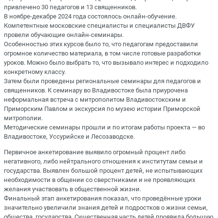
привлечено 30 педагогов и 13 священников.
В ноябре-декабре 2024 года состоялось онлайн-обучение.
Компетентные московские специалисты и специалисты ДВФУ
провели обучающие онлайн-семинары.
Особенностью этих курсов было то, что педагогам предоставили
огромное количество материала, в том числе готовые разработки
уроков. Можно было выбрать то, что вызывало интерес и подходило
конкретному классу.
Затем были проведены региональные семинары для педагогов и
священников. К семинару во Владивостоке была приурочена
неформальная встреча с митрополитом Владивостокским и
Приморским Павлом и экскурсия по музею истории Приморской
митрополии.
Методические семинары прошли и по итогам работы проекта — во
Владивостоке, Уссурийске и Лесозаводске.
Первичное анкетирование выявило огромный процент либо
негативного, либо нейтрального отношения к институтам семьи и
государства. Выявлен большой процент детей, не испытывающих
необходимости в общении со сверстниками и не проявляющих
желания участвовать в общественной жизни.
Финальный этап анкетирования показал, что проведённые уроки
значительно увеличили знания детей и подростков о жизни семьи,
общества, государства. Существенная часть детей проявила большую