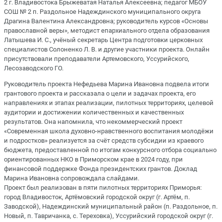
2 г. Владивостока Брыжеватая Наталья Алексеевна; педагог МБОУ
СОШ № 2 п. Раздольное Надеждинского муниципального округа
Драгина Валентина Александровна; руководитель курсов «Основы
православной веры», методист епархиального отдела образования
Латышева И. С., учёный секретарь Центра подготовки церковных
специалистов Солоненко Л. В. и другие участники проекта. Онлайн
присутствовали преподаватели Артемовского, Уссурийского,
Лесозаводского ГО.
Руководитель проекта Нефедьева Марина Ивановна подвела итоги
грантового проекта и рассказала о цели и задачах проекта, его
направлениях и этапах реализации, пилотных территориях, целевой
аудитории и достижении количественных и качественных
результатов. Она напомнила, что некоммерческий проект
«Современная школа духовно-нравственного воспитания молодёжи
и подростков» реализуется за счёт средств субсидии из краевого
бюджета, предоставленной по итогам конкурсного отбора социально
ориентированных НКО в Приморском крае в 2024 году, при
финансовой поддержке Фонда президентских грантов. Доклад
Марина Ивановна сопровождала слайдами.
Проект был реализован в пяти пилотных территориях Приморья:
город Владивосток, Артёмовский городской округ (г. Артём, п.
Заводской), Надеждинский муниципальный район (п. Раздольное, п.
Новый, п. Тавричанка, с. Тереховка), Уссурийский городской округ (г.