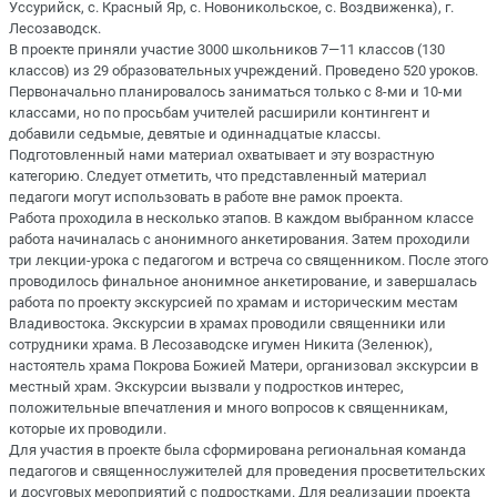
Уссурийск, с. Красный Яр, с. Новоникольское, с. Воздвиженка), г.
Лесозаводск.
В проекте приняли участие 3000 школьников 7—11 классов (130
классов) из 29 образовательных учреждений. Проведено 520 уроков.
Первоначально планировалось заниматься только с 8-ми и 10-ми
классами, но по просьбам учителей расширили контингент и
добавили седьмые, девятые и одиннадцатые классы.
Подготовленный нами материал охватывает и эту возрастную
категорию. Следует отметить, что представленный материал
педагоги могут использовать в работе вне рамок проекта.
Работа проходила в несколько этапов. В каждом выбранном классе
работа начиналась с анонимного анкетирования. Затем проходили
три лекции-урока с педагогом и встреча со священником. После этого
проводилось финальное анонимное анкетирование, и завершалась
работа по проекту экскурсией по храмам и историческим местам
Владивостока. Экскурсии в храмах проводили священники или
сотрудники храма. В Лесозаводске игумен Никита (Зеленюк),
настоятель храма Покрова Божией Матери, организовал экскурсии в
местный храм. Экскурсии вызвали у подростков интерес,
положительные впечатления и много вопросов к священникам,
которые их проводили.
Для участия в проекте была сформирована региональная команда
педагогов и священнослужителей для проведения просветительских
и досуговых мероприятий с подростками. Для реализации проекта