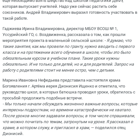
ещё необходимо взять шефство над Школой педагогики ДВФУ,
которая выпускает учителей. Надо уже сейчас растить себе
союзников. Андрей Владимирович выразил готовность участвовать в
такой работе.
Гаджиева Ирина Владимировна, директор МБОУ ВСОШ № 1,
Уссурийский ГО, с. Воздвиженка, рассказала о том, как прошли
мероприятия проекта в маленькой сельской школе:
- Я думаю, что
такие занятия, как мы провели по гранту, нужно вводить с первого
класса и на протяжении всего обучения в школе, чтобы это было
обязательным курсом в учебном плане. Такие уроки нужны
обязательно. И не только для детей, но и для родителей. Запрос на
работу с родителями стоит не менее остро, чем с детьми.
Марина Ивановна Нефедьева представила настоятеля храма
Богоявления г. Артёма иерея Дионисия Ищенко и отметила, что
руководство школ, в которых батюшка проводил уроки, обратилось с
просьбой продолжить подобные встречи.
- Мы только начали обсуждать жизненно важные вопросы, которые
интересны подросткам, но времени катастрофически не хватало.
После уроков многие задавали вопросы, в том числе спрашивали,
что можно почитать по темам, затронутым на уроке. Я рассказал о
храме, в котором служу, и пригласил в храм
, — поделился отец
Дионисий.