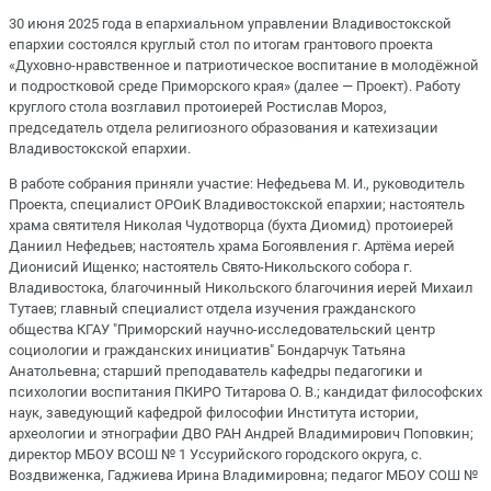
30 июня 2025 года в епархиальном управлении Владивостокской
епархии состоялся круглый стол по итогам грантового проекта
«Духовно-нравственное и патриотическое воспитание в молодёжной
и подростковой среде Приморского края» (далее — Проект). Работу
круглого стола возглавил протоиерей Ростислав Мороз,
председатель отдела религиозного образования и катехизации
Владивостокской епархии.
В работе собрания приняли участие: Нефедьева М. И., руководитель
Проекта, специалист ОРОиК Владивостокской епархии; настоятель
храма святителя Николая Чудотворца (бухта Диомид) протоиерей
Даниил Нефедьев; настоятель храма Богоявления г. Артёма иерей
Дионисий Ищенко; настоятель Свято-Никольского собора г.
Владивостока, благочинный Никольского благочиния иерей Михаил
Тутаев; главный специалист отдела изучения гражданского
общества КГАУ "Приморский научно-исследовательский центр
социологии и гражданских инициатив" Бондарчук Татьяна
Анатольевна; старший преподаватель кафедры педагогики и
психологии воспитания ПКИРО Титарова О. В.; кандидат философских
наук, заведующий кафедрой философии Института истории,
археологии и этнографии ДВО РАН Андрей Владимирович Поповкин;
директор МБОУ ВСОШ № 1 Уссурийского городского округа, с.
Воздвиженка, Гаджиева Ирина Владимировна; педагог МБОУ СОШ №