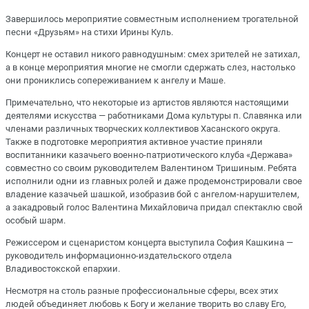
Завершилось мероприятие совместным исполнением трогательной
песни «Друзьям» на стихи Ирины Куль.
Концерт не оставил никого равнодушным: смех зрителей не затихал,
а в конце мероприятия многие не смогли сдержать слез, настолько
они прониклись сопереживанием к ангелу и Маше.
Примечательно, что некоторые из артистов являются настоящими
деятелями искусства — работниками Дома культуры п. Славянка или
членами различных творческих коллективов Хасанского округа.
Также в подготовке мероприятия активное участие приняли
воспитанники казачьего военно-патриотического клуба «Держава»
совместно со своим руководителем Валентином Тришиным. Ребята
исполнили одни из главных ролей и даже продемонстрировали свое
владение казачьей шашкой, изобразив бой с ангелом-нарушителем,
а закадровый голос Валентина Михайловича придал спектаклю свой
особый шарм.
Режиссером и сценаристом концерта выступила София Кашкина —
руководитель информационно-издательского отдела
Владивостокской епархии.
Несмотря на столь разные профессиональные сферы, всех этих
людей объединяет любовь к Богу и желание творить во славу Его,