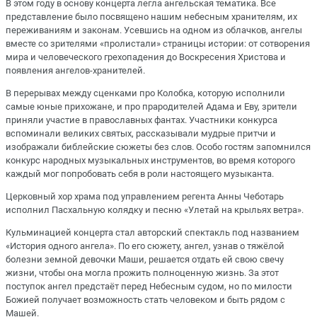
В этом году в основу концерта легла ангельская тематика. Все
представление было посвящено нашим небесным хранителям, их
переживаниям и законам. Усевшись на одном из облачков, ангелы
вместе со зрителями «пролистали» страницы истории: от сотворения
мира и человеческого грехопадения до Воскресения Христова и
появления ангелов-хранителей.
В перерывах между сценками про Колобка, которую исполнили
самые юные прихожане, и про прародителей Адама и Еву, зрители
приняли участие в православных фантах. Участники конкурса
вспоминали великих святых, рассказывали мудрые притчи и
изображали библейские сюжеты без слов. Особо гостям запомнился
конкурс народных музыкальных инструментов, во время которого
каждый мог попробовать себя в роли настоящего музыканта.
Церковный хор храма под управлением регента Анны Чеботарь
исполнил Пасхальную колядку и песню «Улетай на крыльях ветра».
Кульминацией концерта стал авторский спектакль под названием
«История одного ангела». По его сюжету, ангел, узнав о тяжёлой
болезни земной девочки Маши, решается отдать ей свою свечу
жизни, чтобы она могла прожить полноценную жизнь. За этот
поступок ангел предстаёт перед Небесным судом, но по милости
Божией получает возможность стать человеком и быть рядом с
Машей.