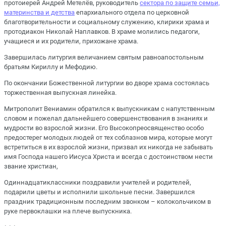
протоиерей Андрей Метелёв, руководитель
сектора по защите семьи,
материнства и детства
епархиального отдела по церковной
благотворительности и социальному служению, клирики храма и
протодиакон Николай Наплавков. В храме молились педагоги,
учащиеся и их родители, прихожане храма.
Завершилась литургия величанием святым равноапостольным
братьям Кириллу и Мефодию.
По окончании Божественной литургии во дворе храма состоялась
торжественная выпускная линейка.
Митрополит Вениамин обратился к выпускникам с напутственным
словом и пожелал дальнейшего совершенствования в знаниях и
мудрости во взрослой жизни. Его Высокопреосвященство особо
предостерег молодых людей от тех соблазнов мира, которые могут
встретиться в их взрослой жизни, призвал их никогда не забывать
имя Господа нашего Иисуса Христа и всегда с достоинством нести
звание христиан,
Одиннадцатиклассники поздравили учителей и родителей,
подарили цветы и исполнили школьные песни. Завершился
праздник традиционным последним звонком – колокольчиком в
руке первоклашки на плече выпускника.