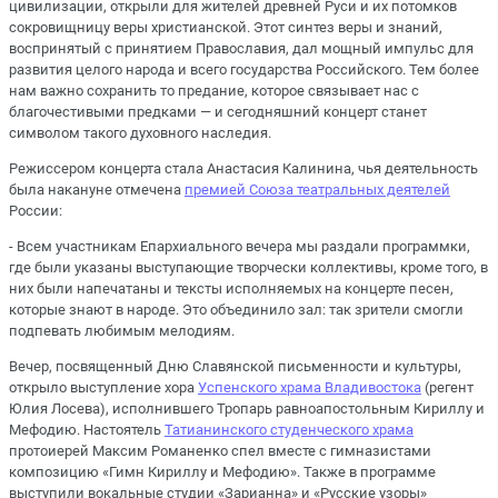
цивилизации, открыли для жителей древней Руси и их потомков
сокровищницу веры христианской. Этот синтез веры и знаний,
воспринятый с принятием Православия, дал мощный импульс для
развития целого народа и всего государства Российского. Тем более
нам важно сохранить то предание, которое связывает нас с
благочестивыми предками — и сегодняшний концерт станет
символом такого духовного наследия.
Режиссером концерта стала Анастасия Калинина, чья деятельность
была накануне отмечена
премией Союза театральных деятелей
России:
- Всем участникам Епархиального вечера мы раздали программки,
где были указаны выступающие творчески коллективы, кроме того, в
них были напечатаны и тексты исполняемых на концерте песен,
которые знают в народе. Это объединило зал: так зрители смогли
подпевать любимым мелодиям.
Вечер, посвященный Дню Славянской письменности и культуры,
открыло выступление хора
Успенского храма Владивостока
(регент
Юлия Лосева), исполнившего Тропарь равноапостольным Кириллу и
Мефодию. Настоятель
Татианинского студенческого храма
протоиерей Максим Романенко спел вместе с гимназистами
композицию «Гимн Кириллу и Мефодию». Также в программе
выступили вокальные студии «Зарианна» и «Русские узоры»