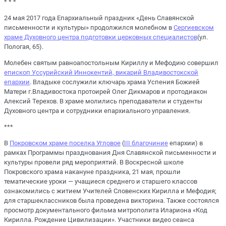
* * *
24 мая 2017 года Епархиальный праздник «День Славянской
письменности и культуры» продолжился молебном в
Сергиевском
храме Духовного центра подготовки церковных специалистов
(ул.
Пологая, 65).
Молебен святым равноапостольным Кириллу и Мефодию совершил
епископ Уссурийский Иннокентий, викарий Владивостокской
епархии
. Владыке сослужили ключарь храма Успения Божией
Матери г.Владивостока протоирей Олег Дикмаров и протодиакон
Алексий Терехов. В храме молились преподаватели и студенты
Духовного центра и сотрудники епархиального управления.
***
В
Покровском храме поселка Угловое
(
III благочиние
епархии) в
рамках Программы празднования Дня Славянской письменности и
культуры провели ряд мероприятий. В Воскресной школе
Покровского храма накануне праздника, 21 мая, прошли
тематические уроки — учащиеся среднего и старшего классов
ознакомились с житием Учителей Словенских Кирилла и Мефодия;
для старшеклассников была проведена викторина. Также состоялся
просмотр документального фильма митрополита Илариона «Код
Кирилла. Рождение Цивилизации». Участники видео сеанса