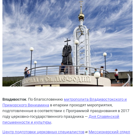
Владивосток
. По благословению
митрополита Владивостокского и
Приморского Вениамина
в епархии проходят мероприятия,
подготовленные в соответствии с Программой празднования в 2017
году церковно-государственного праздника —
Дня Славянской
письменности и культуры
.
Центр подготовки церковных специалистов
и
Миссионерский отдел