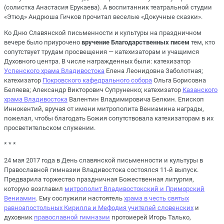
(солистка Анастасия Ерукаева). А воспитанник театральной студии
«Этюд» Андрюша Гичков прочитал веселые «Докучные сказки».
Ко Дню Славянской письменности и культуры на праздничном
вечере было приурочено
вручение Благодарственных писем
тем, кто
сопутствует трудам просвещения — катехизаторам и учащимся
Духовного центра. В числе награжденных были: катехизатор
Успенского храма Владивостока
Елена Леонидовна Заболотная;
катехизатор
Покровского кафедрального собора
Ольга Борисовна
Беляева; Александр Викторович Супруненко; катехизатор
Казанского
храма Владивостока
Валентин Владимировича Белкин. Епископ
Иннокентий, вручая от имени митрополита Вениамина награды,
пожелал, чтобы благодать Божия сопутствовала катехизаторам в их
просветительском служении.
* * *
24 мая 2017 года в День славянской письменности и культуры в
Православной гимназии Владивостока состоялся 11-й выпуск.
Предварила торжество праздничная Божественная литургия,
которую возглавил
митрополит Владивостокский и Приморский
Вениамин
. Ему сослужили настоятель
храма в честь святых
равноапостольных Кирилла и Мефодия учителей словенских
и
духовник
православной гимназии
протоиерей Игорь Талько,