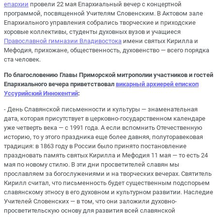
епархии
провели 22 мая Епархиальный вечер с концертной
программой, посвященной Учителям Словенским. В Актовом зале
Епархиального управления собрались творческие и приходские
хоровые коллективы, студенты духовных вузов и учащиеся
Православной гимназии Владивостока
имени святых Кирилла и
Мефодия, прихожане, общественность, духовенство — всего порядка
ста человек.
По благословению Главы Приморской митрополии участников и гостей
Епархиального вечера приветствовал
викарный архиерей епископ
Уссурийский Иннокентий
:
- День Славянской письменности и культуры — знаменательная
дата, которая присутствует в церковно-государственном календаре
уже четверть века — с 1991 года. А если вспомнить Отечественную
историю, то у этого праздника еще более давняя, полуторавековая
традиция: в 1863 году в России было принято постановление
праздновать память святых Кирилла и Мефодия 11 мая — то есть 24
мая по новому стилю. В эти дни просветителей славян мы
прославляем за богослужениями и на творческих вечерах. Святитель
Кирилл считал, что письменность будет существенным подспорьем
славянскому этносу в его духовном и культурном развитии. Наследие
Учителей Словенских — в том, что они заложили духовно-
просветительскую основу для развития всей славянской