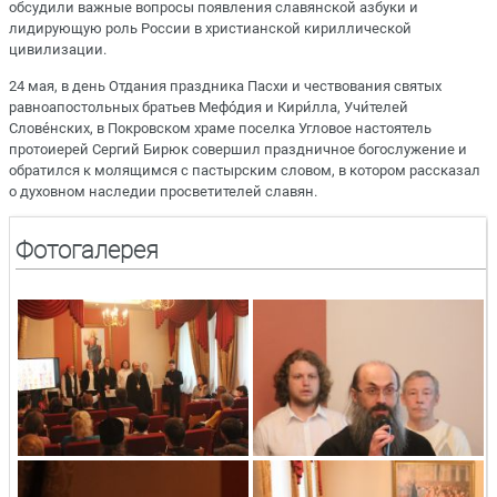
обсудили важные вопросы появления славянской азбуки и
лидирующую роль России в христианской кириллической
цивилизации.
24 мая, в день Отдания праздника Пасхи и чествования святых
равноапостольных братьев Мефо́дия и Кири́лла, Учи́телей
Слове́нских, в Покровском храме поселка Угловое настоятель
протоиерей Сергий Бирюк совершил праздничное богослужение и
обратился к молящимся с пастырским словом, в котором рассказал
о духовном наследии просветителей славян.
Фотогалерея