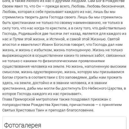
Бога, а также любого из нас с другими людьми. Сам Бог в Рождестве
Своем явил то, что Он — прежде всего, Любовь. Любовь бесконечная.
Любовь, которая к себе призывает каждого из нас, лишь бы мы
стремились творить дела Господа своего. Лишь бы мы стремились
быть христианами не только по своему наименованию, не только в
силу того, что нас когда-то крестили, а в силу того, что действительно
Господь, Родившийся две тысячи лет назад, является для каждого из
нас и Путем этой жизни, и Истиной, и самой этой Жизнью. Святой
апостол и евангелист Иоанн Богослов говорит, что Господь дал нам
жизнь, и жизнь с избытком, жизнь полноценную. Жизнь не только
выражающуюся в осуществлении каких-то земных забот, связанных
не только с какими-то физиологическими проявлениями
существования человека на земле. Но жизнь, наполненную высоким
смыслом, жизнь одухотворенную, жизнь, которую мы призываемся
Богом строить в соответствии с Его заповедями, дабы нам прожить
здесь, на земле, достойно и в звании человека, и в звании
христианина, дабы мы могли бы достигнуть Его Небесного Царства, в
которое Господь каждого из нас призывает».
Глава Приморской митрополии также поздравил прихожан с
попразднством Рождества Христова, причастников — с принятием
Святых Христовых Таин и преподал благословение.
Фотогалерея