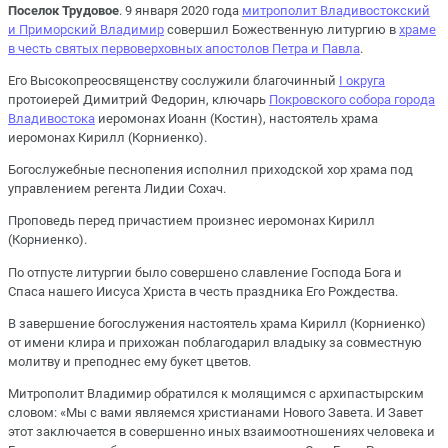
Поселок Трудовое
. 9 января 2020 года
митрополит Владивостокский
и Приморский Владимир
совершил Божественную литургию в
храме
в честь святых первоверховных апостолов Петра и Павла
.
Его Высокопреосвященству сослужили благочинный
I округа
протоиерей Димитрий Федорин, ключарь
Покровского собора города
Владивостока
иеромонах Иоанн (Костин), настоятель храма
иеромонах Кирилл (Корниенко).
Богослужебные песнопения исполнил приходской хор храма под
управлением регента Лидии Сохач.
Проповедь перед причастием произнес иеромонах Кирилл
(Корниенко).
По отпусте литургии было совершено славление Господа Бога и
Спаса нашего Иисуса Христа в честь праздника Его Рождества.
В завершение богослужения настоятель храма Кирилл (Корниенко)
от имени клира и прихожан поблагодарил владыку за совместную
молитву и преподнес ему букет цветов.
Митрополит Владимир обратился к молящимся с архипастырским
словом: «Мы с вами являемся христианами Нового Завета. И Завет
этот заключается в совершенно иных взаимоотношениях человека и