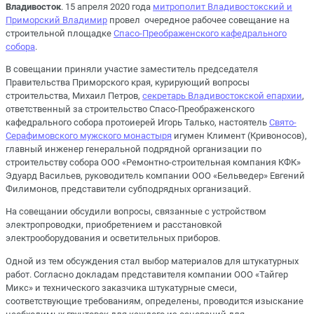
Владивосток
. 15 апреля 2020 года
митрополит Владивостокский и
Приморский Владимир
провел очередное рабочее совещание на
строительной площадке
Спасо-Преображенского кафедрального
собора
.
В совещании приняли участие заместитель председателя
Правительства Приморского края, курирующий вопросы
строительства, Михаил Петров,
секретарь Владивостокской епархии
,
ответственный за строительство Спасо-Преображенского
кафедрального собора протоиерей Игорь Талько, настоятель
Свято-
Серафимовского мужского монастыря
игумен Климент (Кривоносов),
главный инженер генеральной подрядной организации по
строительству собора ООО «Ремонтно-строительная компания КФК»
Эдуард Васильев, руководитель компании ООО «Бельведер» Евгений
Филимонов, представители субподрядных организаций.
На совещании обсудили вопросы, связанные с устройством
электропроводки, приобретением и расстановкой
электрооборудования и осветительных приборов.
Одной из тем обсуждения стал выбор материалов для штукатурных
работ. Согласно докладам представителя компании ООО «Тайгер
Микс» и технического заказчика штукатурные смеси,
соответствующие требованиям, определены, проводится изыскание