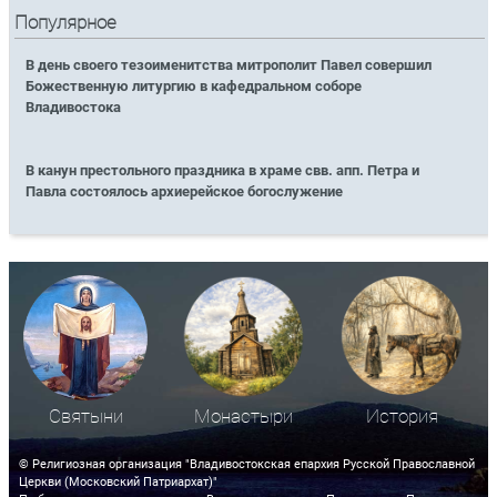
Популярное
В день своего тезоименитства митрополит Павел совершил
Божественную литургию в кафедральном соборе
Владивостока
В канун престольного праздника в храме свв. апп. Петра и
Павла состоялось архиерейское богослужение
Святыни
Монастыри
История
© Религиозная организация "Владивостокская епархия Русской Православной
Церкви (Московский Патриархат)"