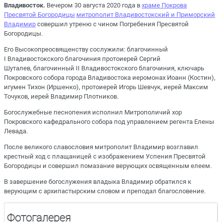
Владивосток.
Вечером 30 августа 2020 года в
храме Покрова
Пресвятой Богородицы
митрополит Владивостокский и Приморский
Владимир
совершил утреню с чином Погребения Пресвятой
Богородицы.
Его Высокопреосвященству сослужили: благочинный
I Владивостокского благочиния протоиерей Сергий
Шуталев, благочинный II Владивостокского благочиния, ключарь
Покровского собора города Владивостока иеромонах Иоанн (Костин),
игумен Тихон (Иршенко), протоиерей Игорь Шевчук, иерей Максим
Точуков, иерей Владимир Плотников.
Богослужебные песнопения исполнил Митрополичий хор
Покровского кафедрального собора под управлением регента Елены
Левада.
После великого славословия митрополит Владимир возглавил
крестный ход с плащаницей с изображением Успения Пресвятой
Богородицы и совершил помазание верующих освященным елеем.
В завершение богослужения владыка Владимир обратился к
верующим с архипастырским словом и преподал благословение.
Фотогалерея