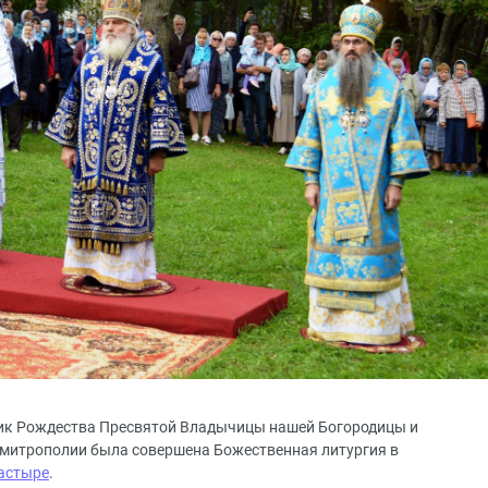
здник Рождества Пресвятой Владычицы нашей Богородицы и
митрополии была совершена Божественная литургия в
астыре
.