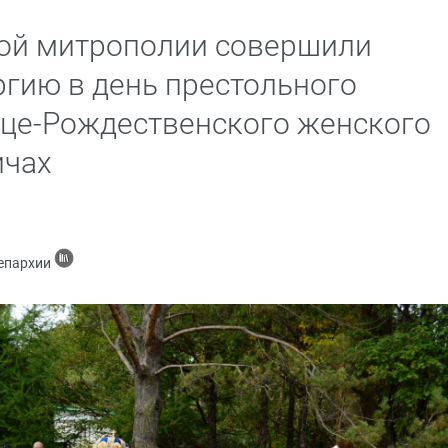
ой митрополии совершили
гию в день престольного
це-Рождественского женского
ичах
 епархии