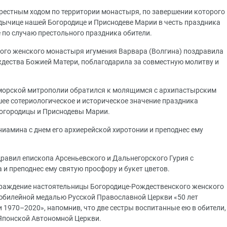
рестным ходом по территории монастыря, по завершении которого
ычице нашей Богородице и Приснодеве Марии в честь праздника
 по случаю престольного праздника обители.
ого женского монастыря игумения Варвара (Волгина) поздравила
дества Божией Матери, поблагодарила за совместную молитву и
иморской митрополии обратился к молящимся с архипастырским
шее сотериологическое и историческое значение праздника
огородицы и Приснодевы Марии.
амина с днем его архиерейской хиротонии и преподнес ему
авил епископа Арсеньевского и Дальнегорского Гурия с
и преподнес ему святую просфору и букет цветов.
раждение настоятельницы Богородице-Рождественского женского
юбилейной медалью Русской Православной Церкви «50 лет
1970–2020», напомнив, что две сестры воспитанные ею в обители,
 Японской Автономной Церкви.