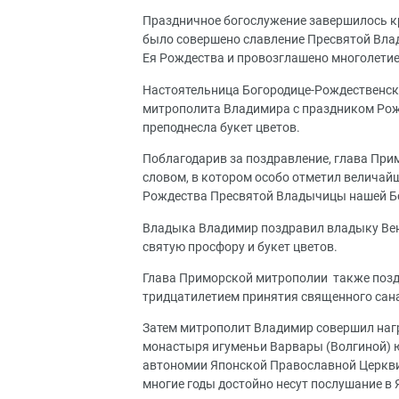
Праздничное богослужение завершилось к
было совершено славление Пресвятой Влад
Ея Рождества и провозглашено многолетие
Настоятельница Богородице-Рождественск
митрополита Владимира с праздником Рож
преподнесла букет цветов.
Поблагодарив за поздравление, глава Пр
словом, в котором особо отметил величай
Рождества Пресвятой Владычицы нашей Б
Владыка Владимир поздравил владыку Вени
святую просфору и букет цветов.
Глава Приморской митрополии также поздр
тридцатилетием принятия священного сана 
Затем митрополит Владимир совершил наг
монастыря игуменьи Варвары (Волгиной) 
автономии Японской Православной Церкви 
многие годы достойно несут послушание в