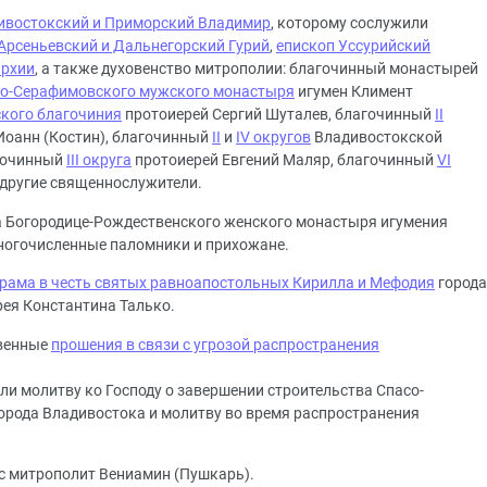
ивостокский и Приморский Владимир
, которому сослужили
Арсеньевский и Дальнегорский Гурий
,
епископ Уссурийский
архии
, а также духовенство митрополии: благочинный монастырей
о-Серафимовского мужского монастыря
игумен Климент
ского благочиния
протоиерей Сергий Шуталев, благочинный
II
оанн (Костин), благочинный
II
и
IV округов
Владивостокской
агочинный
III округа
протоиерей Евгений Маляр, благочинный
VI
другие священнослужители.
а Богородице-Рождественского женского монастыря игумения
многочисленные паломники и прихожане.
рама в честь святых равноапостольных Кирилла и Мефодия
города
рея Константина Талько.
твенные
прошения в связи с угрозой распространения
ли молитву ко Господу о завершении строительства Спасо-
орода Владивостока и молитву во время распространения
с митрополит Вениамин (Пушкарь).