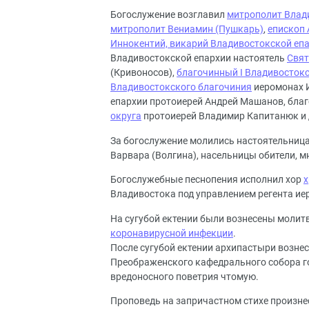
Богослужение возглавил
митрополит Влад
митрополит Вениамин (Пушкарь)
,
епископ 
Иннокентий, викарий Владивостокской еп
Владивостокской епархии настоятель
Свят
(Кривоносов),
благочинный I Владивосток
Владивостокского благочиния
иеромонах И
епархии протоиерей Андрей Машанов, бл
округа
протоиерей Владимир Капитанюк и 
За богослужение молились настоятельниц
Варвара (Волгина), насельницы обители, 
Богослужебные песнопения исполнил хор
х
Владивостока под управлением регента ие
На сугубой ектении были вознесены моли
коронавирусной инфекции
.
После сугубой ектении архипастыри вознес
Преображенского кафедрального собора г
вредоносного поветрия чтомую.
Проповедь на запричастном стихе произне