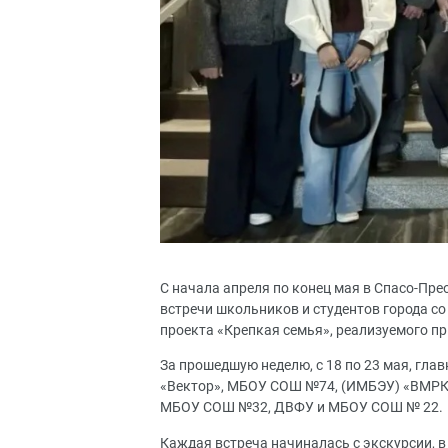
С начала апреля по конец мая в Спасо-Пр
встречи школьников и студентов города с
проекта «Крепкая семья», реализуемого п
За прошедшую неделю, с 18 по 23 мая, гл
«Вектор», МБОУ СОШ №74, (ИМБЭУ) «ВМР
МБОУ СОШ №32, ДВФУ и МБОУ СОШ № 22.
Каждая встреча начиналась с экскурсии, в