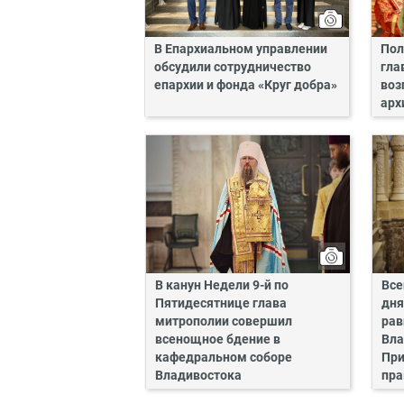
В Епархиальном управлении
Пол
обсудили сотрудничество
гла
епархии и фонда «Круг добра»
воз
арх
В канун Недели 9-й по
Все
Пятидесятнице глава
дня
митрополии совершил
рав
всенощное бдение в
Вла
кафедральном соборе
При
Владивостока
пра