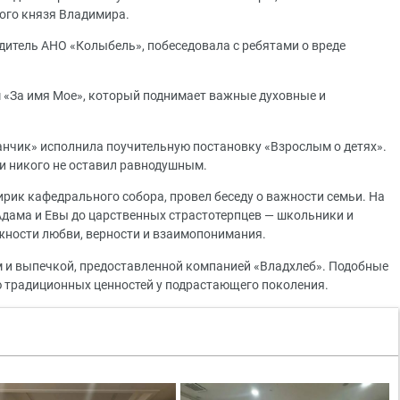
ного князя Владимира.
дитель АНО «Колыбель», побеседовала с ребятами о вреде
 «За имя Мое», который поднимает важные духовные и
аганчик» исполнила поучительную постановку «Взрослым о детях».
и никого не оставил равнодушным.
ирик кафедрального собора, провел беседу о важности семьи. На
Адама и Евы до царственных страстотерпцев — школьники и
ажности любви, верности и взаимопонимания.
м и выпечкой, предоставленной компанией «Владхлеб». Подобные
традиционных ценностей у подрастающего поколения.