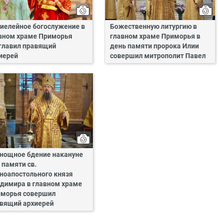
иелейное богослужение в
Божественную литургию в
вном храме Приморья
главном храме Приморья в
главил правящий
день памяти пророка Илии
иерей
совершил митрополит Павел
нощное бдение накануне
 памяти св.
ноапостольного князя
димира в главном храме
морья совершил
вящий архиерей