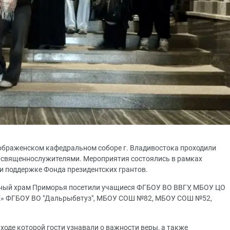
еображенском кафедральном соборе г. Владивостока проходили
о священнослужителями. Мероприятия состоялись в рамках
ри поддержке Фонда президентских грантов.
авный храм Приморья посетили учащиеся ФГБОУ ВО ВВГУ, МБОУ ЦО
К» ФГБОУ ВО "Дальрыбвтуз", МБОУ СОШ №82, МБОУ СОШ №52,
 ходе которой гости узнавали о важности веры, а также