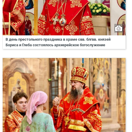
В день престольного праздника в храме свв. блгвв. князей
Бориса и Глеба состоялось архиерейское богослужение