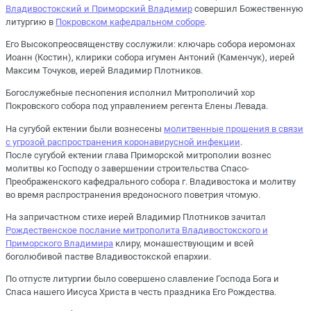
Владивостокский и Приморский Владимир
совершил Божественную
литургию в
Покровском кафедральном соборе
.
Его Высокопреосвященству сослужили: ключарь собора иеромонах
Иоанн (Костин), клирики собора игумен Антоний (Каменчук), иерей
Максим Точуков, иерей Владимир Плотников.
Богослужебные песнопения исполнил Митрополичий хор
Покровского собора под управлением регента Елены Левада.
На сугубой ектении были вознесены
молитвенные прошения в связи
с угрозой распространения коронавирусной инфекции
.
После сугубой ектении глава Приморской митрополии вознес
молитвы ко Господу о завершении строительства Спасо-
Преображенского кафедрального собора г. Владивостока и молитву
во время распространения вредоносного поветрия чтомую.
На запричастном стихе иерей Владимир Плотников зачитал
Рождественское послание митрополита Владивостокского и
Приморского Владимира
клиру, монашествующим и всей
боголюбивой пастве Владивостокской епархии.
По отпусте литургии было совершено славление Господа Бога и
Спаса нашего Иисуса Христа в честь праздника Его Рождества.