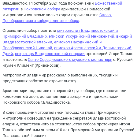
Владивосток
. 14 октября 2021 года по окончании
Божественной
литургии
в
Покровском соборе
архипастыри Приморской
митрополии ознакомились с ходом строительства
Спасо-
Преображенского кафедрального собора
.
Строящийся собор посетили
митрополит Владивостокский и
Приморский Владимир
,
епископ Уссурийский Иннокентий, викарий
Владивостокской епархии
,
епископ Находкинский и
Преображенский Николай
,
епископ Арсеньевский и Дальнегорский
Гурий
,
секретарь Владивостокской епархии
протоиерей Игорь Талько
и настоятель
Свято-Серафимовского мужского монастыря
о. Русский
игумен Климент (Кривоносов).
Митрополит Владимир рассказал о выполненных, текущих и
предстоящих работах по строительству.
Архипастыри поднялись на верхний ярус собора, где прослушали
колокольный звон, исполненный звонарями и прихожанами
Покровского собора г.Владивостока.
В ходе посещения строительной площадки глава Приморской
митрополии совершил награждение секретаря Владивостокской
епархии, ответственного за строительство собора протоиерея Игоря
Талько юбилейным знаком «10 лет Приморской митрополии Русской
Православной Церкви».