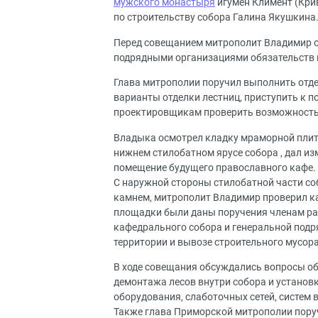
мужского монастыря
игумен Климент (Крив
по строительству собора Галина Якушкина
Перед совещанием митрополит Владимир о
подрядными организациями обязательств 
Глава митрополии поручил выполнить отд
варианты отделки лестниц, приступить к п
проектировщикам проверить возможность
Владыка осмотрел кладку мраморной плитк
нижнем стилобатном ярусе собора , дал и
помещение будущего православного кафе.
С наружной стороны стилобатной части соб
камнем, митрополит Владимир проверил ка
площадки были даны поручения членам ра
кафедрального собора и генеральной подр
территории и вывозе строительного мусор
В ходе совещания обсуждались вопросы об
демонтажа лесов внутри собора и установк
оборудования, слаботочных сетей, систем
Также глава Приморской митрополии пору