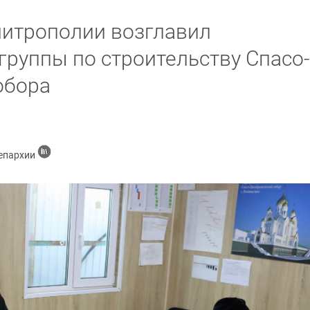
митрополии возглавил
группы по строительству Спасо-
обора
 епархии