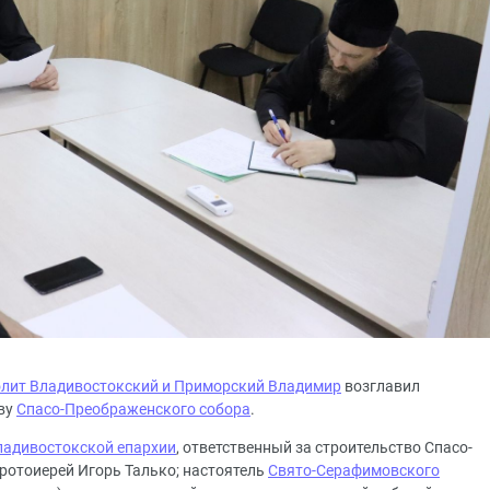
лит Владивостокский и Приморский Владимир
возглавил
тву
Спасо-Преображенского собора
.
ладивостокской епархии
, ответственный за строительство Спасо-
ротоиерей Игорь Талько; настоятель
Свято-Серафимовского