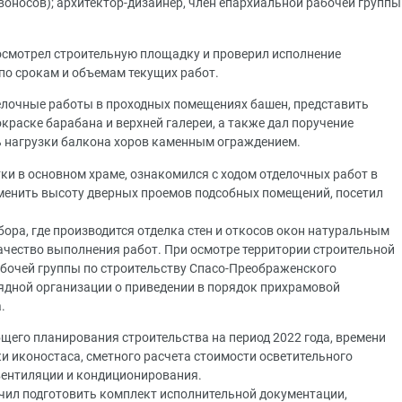
оносов); архитектор-дизайнер, член епархиальной рабочей группы
.
смотрел строительную площадку и проверил исполнение
по срокам и объемам текущих работ.
елочные работы в проходных помещениях башен, представить
окраске барабана и верхней галереи, а также дал поручение
 нагрузки балкона хоров каменным ограждением.
и в основном храме, ознакомился с ходом отделочных работ в
зменить высоту дверных проемов подсобных помещений, посетил
ора, где производится отделка стен и откосов окон натуральным
чество выполнения работ. При осмотре территории строительной
бочей группы по строительству Спасо-Преображенского
ядной организации о приведении в порядок прихрамовой
а.
щего планирования строительства на период 2022 года, времени
и иконостаса, сметного расчета стоимости осветительного
 вентиляции и кондиционирования.
чил подготовить комплект исполнительной документации,