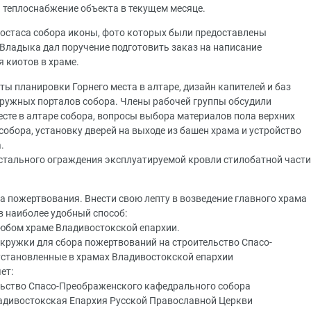
 теплоснабжение объекта в текущем месяце.
остаса собора иконы, фото которых были предоставлены
. Владыка дал поручение подготовить заказ на написание
я киотов в храме.
ы планировки Горнего места в алтаре, дизайн капителей и баз
аружных порталов собора. Члены рабочей группы обсудили
есте в алтаре собора, вопросы выбора материалов пола верхних
обора, установку дверей на выходе из башен храма и устройство
.
стального ограждения эксплуатируемой кровли стилобатной части
а пожертвования. Внести свою лепту в возведение главного храма
 наиболее удобный способ:
любом храме Владивостокской епархии.
 кружки для сбора пожертвований на строительство Спасо-
установленные в храмах Владивостокской епархии
ет:
льство Спасо-Преображенского кафедрального собора
ладивостокская Епархия Русской Православной Церкви