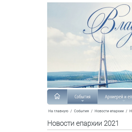
События
Архиерей и е
На главную
/
События
/
Новости епархии
/
Н
Новости епархии 2021