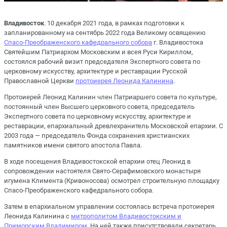
Владивосток
. 10 декабря 2021 года, в рамках подготовки к
запланированному на сентябрь 2022 года Великому освящению
Спасо-Преображенского кафедрального собора
г. Владивостока
Святейшим Патриархом Московским и всея Руси Кириллом,
состоялся рабочий визит председателя Экспертного совета по
церковному искусству, архитектуре и реставрации Русской
Православной Церкви
протоиерея Леонида Калинина
.
Протоиерей Леонид Калинин член Патриаршего совета по культуре,
постоянный член Высшего церковного совета, председатель
Экспертного совета по церковному искусству, архитектуре и
реставрации, епархиальный древлехранитель Московской епархии. С
2003 года — председатель Фонда сохранения христианских
памятников имени святого апостола Павла.
В ходе посещения Владивостокской епархии отец Леонид в
сопровождении настоятеля Свято-Серафимовского монастыря
игумена Климента (Кривоносова) осмотрел строительную площадку
Спасо-Преображенского кафедрального собора.
Затем в епархиальном управлении состоялась встреча протоиерея
Леонида Калинина с
митрополитом Владивостокским и
Приморским Владимиром
. На ней также присутствовали секретарь