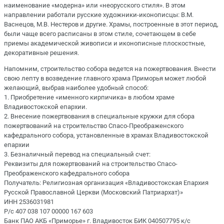
наименование «модерна» или «неорусского стиля». В этом
направлении работали русские художники-иконописцы: В.М.
Васнецов, М.В. Нестеров и другие. Храмы, построенные в этот период,
были чаще всего расписаны в этом стиле, сочетающем в себе
приемы академической живописи и иконописные плоскостные,
декоративные решения.
Напомним, строительство собора ведется на пожертвования. Внести
свою лепту в возведение главного храма Приморья может любой
желающий, выбрав наиболее удобный способ:
1. Приобретение «именного кирпичика» в любом храме
Владивостокской епархии.
2. Внесение пожертвования в специальные кружки для сбора
пожертвований на строительство Спасо-Преображенского
кафедрального собора, установленные в храмах Владивостокской
епархии
3. Безналичный перевод на специальный счет:
Реквизиты для пожертвований на строительство Спасо-
Преображенского кафедрального собора
Получатель: Религиозная организация «Владивостокская Епархия
Русской Православной Церкви (Московский Патриархат)»
ИНН 2536031981
Р/с 407 038 107 00000 167 603
Банк ПАО АКБ «Приморье» г. Владивосток БИК 040507795 к/с