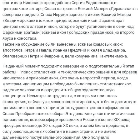
святителя Николая и преподобного Сергия Радонежского в
центральном алтаре; Спаса на троне и Божией Матери «Державная» в
северном приделе; Спаса Нерукотворного и иконы Божией Матери
«Владимирская» в южном приделе; эскизы икон Царских врат
центрального алтаря и икон, которые будут установлены в сени над
Царскими вратами; эскизы икон Господских праздников из второго
яруса иконостаса.
Также на обсуждение были вынесены эскизы храмовых икон:
апостолов Петра и Павла, Иоанна Предтечи и князя Владимира,
благоверных Петра и Февронии, великомученика Пантелеимона.
На данный момент подходит к завершению подготовительный этап
работы — поиск стилистики и технологического решения для образов
иконостаса и храмовых икон. Это очень непростой период, когда
мастерам-иконописцам необходимо было понять стилистическое
видение заказчика и определить общую художественную
концепцию. Несмотря на трудности, с которыми пришлось
столкнуться, сейчас уже можно констатировать, что было достигнуто
понимание в основных принципах художественного оформления
Спасо-Преображенского собора. Это довольно узкое стилистическое
направление, которое сформировалось в России в конце XIX века,
просуществовало до 20-х годов XX века, а затем было прервано, в
силу революционных событий в нашей стране, и не имело
дальнейшего поступательного развития. Оно получило