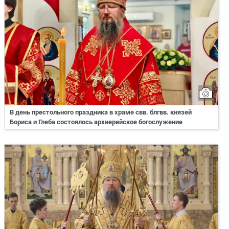
В день престольного праздника в храме свв. блгвв. князей
Бориса и Глеба состоялось архиерейское богослужение