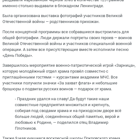
именно столько выдавали в блокадном Ленинграде.
Была организована выставка фотографий участников Великой
Отечественной войны — родственников прихожан.
После концертной программы все собравшиеся выстроились для
общей фотографии. Люди держали портреты своих героев — воинов
Великой Отечественной войны и участников специальной военной
операции. А затем все присутствующие вместе исполнили песню
«День Победы».
Завершилось мероприятие военно-патриотической игрой «Зарница»,
которую молодёжный отдел храма провёл совместно с
приглашёнными гостями — курсантами академии МЧС. Все
участники получили значки «За захват флага» и небольшие
брошюры о подвигах русских воинов — подарок от храма.
- Праздник удался на славу! Да будут такие наши
совместные предприятия множиться и крепнуть,
собирая под сводами храма и на приходском дворе всё
больше людей, соединённых общей памятью, верой и
любовью к Родине, — поделился отец Владимир
Плотников.
Также 9 мая учащиеся воскресной школы Покровского храма