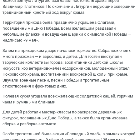
Божественную литургию возглавил настоятель храма иерей
Владимир Плотников. По окончании Литургии верующие совершили
традиционный крестный ход вокруг храма.
Территория прихода была празднично украшена флагами,
посвящёнными Дню Победы. Всем желающим раздавали
небольшие флажки и воздушные шарики с символикой Победы —
надписью «9 мая».
Затем на приходском дворе началось торжество. Собралось очень
много прихожан — и взрослых, и детей. Для гостей выступали
творческие коллективы города: воспитанники детской школы
искусств, хор ветеранов-железнодорожников, молодёжный отдел
Покровского храма, воспитанники воскресной школы при храме.
Звучали военные песни, песни Победы и трогательные
стихотворения о фронтовых днях.
Полевая кухня угощала всех желающих солдатской кашей, горячим
чаем и румяными блинами
Для детей работали мастер-классы по раскраске деревянных
фигурок, посвящённых Дню Победы, а также была организована
сборка и разборка автомата.
Особо трогательной была акция «Блокадный хлеб», в рамках которой
раздавали нарезанный чёрный хлеб в количестве 125 граммов —