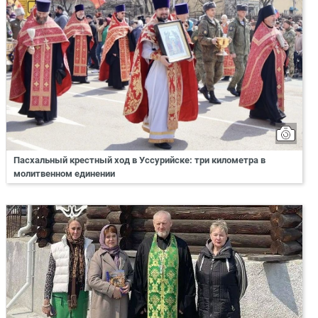
Пасхальный крестный ход в Уссурийске: три километра в
молитвенном единении