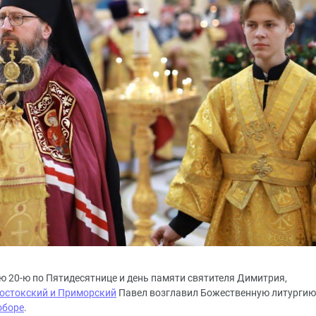
елю 20-ю по Пятидесятнице и день памяти святителя Димитрия,
остокский и Приморский
Павел возглавил Божественную литургию
оборе
.