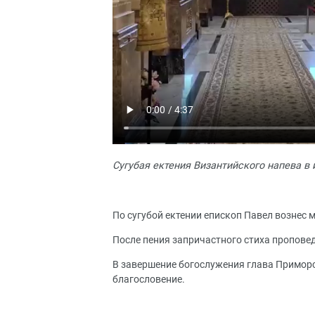
Сугубая ектения Византийского напева в
По сугубой ектении епископ Павел вознес м
После пения запричастного стиха пропове
В завершение богослужения глава Приморс
благословение.