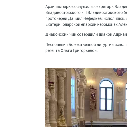
Архипастырю сослужили: секретарь Владив
Владивостокского и II Владивостокского б
протоиерей Даниил Нефедьев; исполняющи
Екатеринодарской епархии иеромонах Алек
Диаконский чин совершили диакон Адриан
Песнопения Божественной литургии испол
регента Ольги Григорьевой.