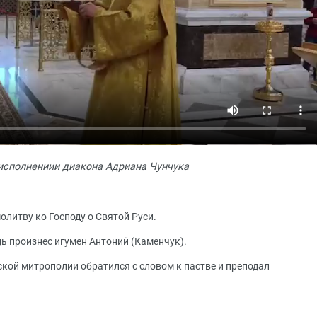
 исполнениии диакона Адриана Чунчука
олитву ко Господу о Святой Руси.
дь произнес игумен Антоний (Каменчук).
кой митрополии обратился с словом к пастве и преподал