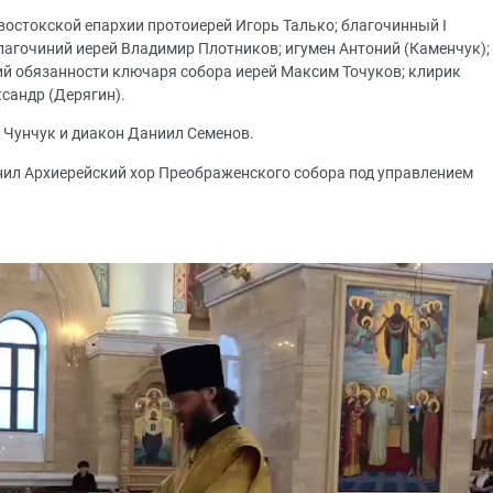
остокской епархии протоиерей Игорь Талько; благочинный I
лагочиний иерей Владимир Плотников; игумен Антоний (Каменчук);
й обязанности ключаря собора иерей Максим Точуков; клирик
сандр (Дерягин).
 Чунчук и диакон Даниил Семенов.
нил Архиерейский хор Преображенского собора под управлением