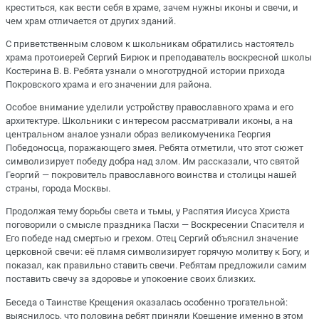
креститься, как вести себя в храме, зачем нужны иконы и свечи, и
чем храм отличается от других зданий.
С приветственным словом к школьникам обратились настоятель
храма протоиерей Сергий Бирюк и преподаватель воскресной школы
Костерина В. В. Ребята узнали о многотрудной истории прихода
Покровского храма и его значении для района.
Особое внимание уделили устройству православного храма и его
архитектуре. Школьники с интересом рассматривали иконы, а на
центральном аналое узнали образ великомученика Георгия
Победоносца, поражающего змея. Ребята отметили, что этот сюжет
символизирует победу добра над злом. Им рассказали, что святой
Георгий — покровитель православного воинства и столицы нашей
страны, города Москвы.
Продолжая тему борьбы света и тьмы, у Распятия Иисуса Христа
поговорили о смысле праздника Пасхи — Воскресении Спасителя и
Его победе над смертью и грехом. Отец Сергий объяснил значение
церковной свечи: её пламя символизирует горячую молитву к Богу, и
показал, как правильно ставить свечи. Ребятам предложили самим
поставить свечу за здоровье и упокоение своих близких.
Беседа о Таинстве Крещения оказалась особенно трогательной:
выяснилось, что половина ребят приняли Крещение именно в этом