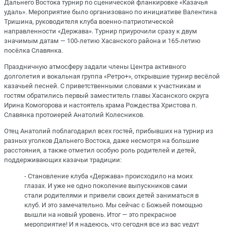
Дальнего Востока турнир по сценической фланкировке «Казачья
удаль». Мероприятие было организовано по инициативе Валентина
Тришина, руководителя клуба военно-патриотической
направленности «Держава». Турнир приурочили сразу к двум
значимым датам — 100-летию Хасанского района и 165-летию
посёлка Славянка.
Праздничную атмосферу задали члены Центра активного
долголетия и вокальная группа «Ретро+», открывшие турнир весёлой
казачьей песней. С приветственными словами к участникам и
гостям обратились первый заместитель главы Хасанского округа
Ирина Комогорова и настоятель храма Рождества Христова п.
Славянка протоиерей Анатолий Колесников.
Отец Анатолий поблагодарил всех гостей, прибывших на турнир из
разных уголков Дальнего Востока, даже несмотря на большие
расстояния, а также отметил особую роль родителей и детей,
поддерживающих казачьи традиции:
- Становление клуба «Держава» происходило на моих
глазах. И уже не одно поколение выпускников сами
стали родителями и привели своих детей заниматься в
клуб. И это замечательно. Мы сейчас с Божьей помощью
вышли на новый уровень. Итог — это прекрасное
мероприятие! И я надеюсь, что сегодня все из вас уедут