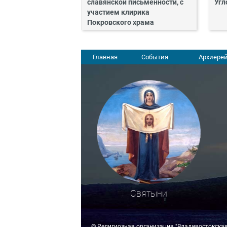
славянской письменности, с
Угл
участием клирика
Покровского храма
Главная
События
Архиерей
Святыни
© Религиозная организация "Владивостокска