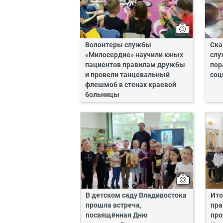
Волонтеры службы
Ска
«Милосердие» научили юных
слу
пациентов правилам дружбы
пор
и провели танцевальный
соц
флешмоб в стенах краевой
больницы
В детском саду Владивостока
Ито
прошла встреча,
пра
посвящённая Дню
про