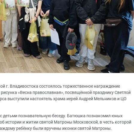
кой г. Владивостока состоялось торжественное награждение
о рисунка «Весна православная», посвящённой празднику Светлой
рса выступили настоятель храма иерей Андрей Мельников и ЦО
 с детьми познавательную беседу. Батюшка познакомил юных
об истории и житии святой Матроны Московской, в честь которой
 каждому ребёнку были вручены иконки святой Матроны.