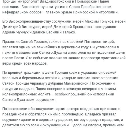
Троицы, митрополит Владивостокский и Приморский Павел
возглавил Божественную литургию в Спасо-Преображенском
кафедральном соборе – главном храме Приморской митрополии.
Его Высокопреосвященству сослужили: иерей Максим Точуков, иерей
Димитрий Винокуров, иерей Димитрий Брызгалов, протодиакон
Адриан Чунчук и диакон Василий Талько.
Праздник Святой Троицы, также называемый Пятидесятницей,
является одним из важнейших в церковном году. Он установлен в
память о сошествии Святого Духа на апостолов на пятидесятый день
после Пасхи. Это событие положило начало проповеди христианской
веры среди всех народов.
По древней традиции, в день Троицы храмы украшаются свежей
зеленью и березовыми ветвями, которые напоминают о явлении
Святой Троицы Аврааму у дубравы Мамврийской. По окончании
литургии владыка Павел совершил великую вечерню с чтением
коленопреклонных молитв – особых прошений о ниспослании
Святого Духа всем верующим.
По завершении богослужения архипастырь поздравил прихожан с
праздником и обратился к ним с проповедью. Владыка призвал
верующих хранить в сердцах ту радость, которую дарует праздник, и
делиться ею со всеми окружающими – добрым словом, прощением