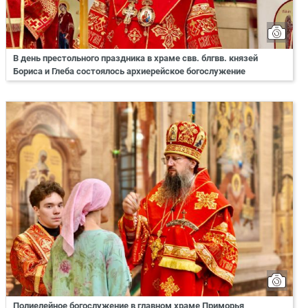
В день престольного праздника в храме свв. блгвв. князей
Бориса и Глеба состоялось архиерейское богослужение
Полиелейное богослужение в главном храме Приморья