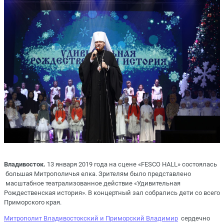
Владивосток.
13 января 2019 года на сцене «FESCO HALL» состоялась
большая Митрополичья елка. Зрителям было представлено
масштабное театрализованное действие «Удивительная
Рождественская история». В концертный зал собрались дети со всего
Приморского края.
Митрополит Владивостокский и Приморский Владимир
сердечно