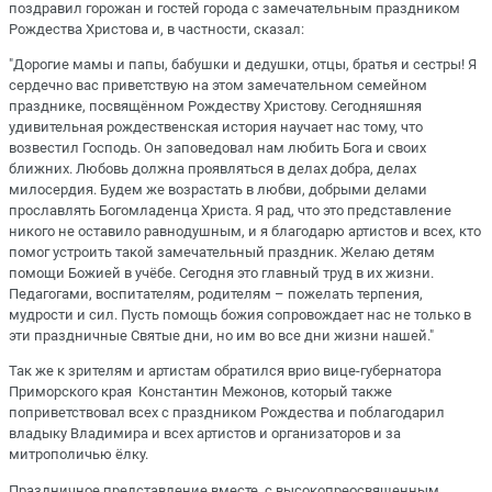
поздравил горожан и гостей города с замечательным праздником
Рождества Христова и, в частности, сказал:
"Дорогие мамы и папы, бабушки и дедушки, отцы, братья и сестры! Я
сердечно вас приветствую на этом замечательном семейном
празднике, посвящённом Рождеству Христову. Сегодняшняя
удивительная рождественская история научает нас тому, что
возвестил Господь. Он заповедовал нам любить Бога и своих
ближних. Любовь должна проявляться в делах добра, делах
милосердия. Будем же возрастать в любви, добрыми делами
прославлять Богомладенца Христа. Я рад, что это представление
никого не оставило равнодушным, и я благодарю артистов и всех, кто
помог устроить такой замечательный праздник. Желаю детям
помощи Божией в учёбе. Сегодня это главный труд в их жизни.
Педагогами, воспитателям, родителям – пожелать терпения,
мудрости и сил. Пусть помощь божия сопровождает нас не только в
эти праздничные Святые дни, но им во все дни жизни нашей."
Так же к зрителям и артистам обратился врио вице-губернатора
Приморского края
Константин Межонов, который также
поприветствовал всех с праздником Рождества и поблагодарил
владыку Владимира и всех артистов и организаторов и за
митрополичью ёлку.
Праздничное представление вместе с высокопреосвященным