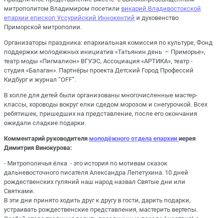
митрополитом Владимиром посетили
викарий Владивостокской
епархии епископ Уссурийский Иннокентий
и духовенство
Приморской митрополии.
Организаторы праздника: епархиальная комиссия по культуре, Фонд
поддержки молодежных инициатив «Татьянин день – Приморье»,
театр моды «Пигмалион» ВГУЭС, Ассоциация «АРТИКА», театр -
студия «Балаган». Партнёры проекта Детский Город Профессий
Кидбург и журнал “OFF”.
В холле для детей были организованы многочисленные мастер-
классы, хороводы вокруг елки сдедом морозом и снегурочкой. Всех
ребятишек, пришедших на представление, после его окончания
ожидали сладкие подарки.
Комментарий руководителя
молодёжного отдела епархии
иерея
Димитрия Винокурова:
- Митрополичья ёлка - это история по мотивам сказок
дальневосточного писателя Александра Лепетухина. 10 дней
рождественских гуляний наш народ назвал Святые дни или
Святками.
В эти дни принято ходить друг к другу в гости, дарить подарки,
устраивать рождественские представления, мастерить вертепы.