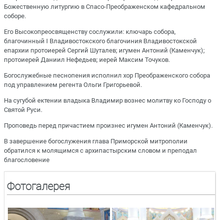
Божественную литургию в Спасо-Преображенском кафедральном
соборе.
Его Высокопреосвященству сослужили: ключарь собора,
благочинный I Владивостокского благочиния Владивостокской
епархии протоиерей Сергий Шуталев; игумен Антоний (Каменчук);
протоиерей Даниил Нефедьев; иерей Максим Точуков.
Богослужебные песнопения исполнил хор Преображенского собора
под управлением регента Ольги Григорьевой.
На сугубой ектении владыка Владимир вознес молитву ко Господу о
Святой Руси.
Проповедь перед причастием произнес игумен Антоний (Каменчук).
В завершение богослужения глава Приморской митрополии
обратился к молящимся с архипастырским словом и преподал
благословение
Фотогалерея