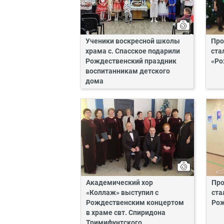
Ученики воскресной школы
Про
храма с. Спасское подарили
ста
Рождественский праздник
«Ро
воспитанникам детского
дома
Академический хор
Про
«Коллаж» выступил с
ста
Рождественским концертом
Рож
в храме свт. Спиридона
Тримифунтского