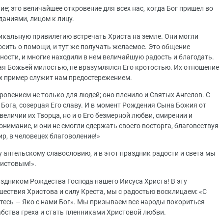
е; это величайшее откровение для всех нас, когда Бог пришел во
даниями, лицом к лицу.
никальную привилегию встречать Христа на земле. Они могли
росить о помощи, и тут же получать желаемое. Это общение
нности, и многие находили в нем величайшую радость и благодать.
егая Божьей милостью, не вразумлялся Его кротостью. Их отношение
их пример служит нам предостережением.
овением не только для людей; оно пленило и Святых Ангелов. С
Бога, созерцая Его славу. И в момент Рождения Сына Божия от
еличии их Творца, но и о Его безмерной любви, смирении и
онимание, и они не смогли сдержать своего восторга, благовествуя
ир, в человецех благоволение!»
у ангельскому славословию, и в этот праздник радости и света мы
ристовым!».
здником Рождества Господа нашего Иисуса Христа! В эту
ествия Христова и силу Креста, мы с радостью восклицаем: «С
яйтесь — Яко с нами Бог». Мы призываем все народы покориться
рабства греха и стать пленниками Христовой любви.