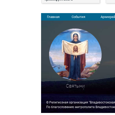
Главная
События
Архиерей
Святыни
© Религиозная организация "Владивостокска
По благословению митрополита Владивостокс