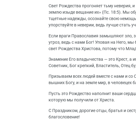
Свет Рождества прогоняет тьму неверия, и
землю изыде вещание их» (Пс. 18:5). Мы о
тщетные надежды, осознайте свою немощь и
упорствуйте в неверии, ведь лучше стать 
Если враги Православия замышляют зло, з
угроз, ведь с нами Бог! Уповая на Него, мы
свет Рождества Христова, потому что Мла
Знамение Его владычества — это Крест, а 
Советник, Бог крепкий, Властитель, Отец б
Призываем всех людей вместе с нами и со
вышних Богу, и на земле мир, в человецех 
Пусть это Рождество наполнит ваши сердц
которую мы получили от Христа.
С Праздником, дорогие отцы, братья и сест
благословение!