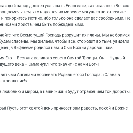
 каждый народ должен услышать Евангелие, как сказано: «Во всю
бращаемся к тем, кто надеется на мирское могущество: отложите
 покоритесь Истине, ибо только она сделает вас свободными. Не
учениками Христа, чем быть побежденными.
найте, что Всемогущий Господь разрушит их планы. Мы не боимся
 будем спасены. Мы желаем, чтобы все, кто ходит во тьме, увидели
денец в Вифлееме родился нам, и Сын Божий дарован нам.
имя Его — Вестник великого совета Святой Троицы. Он — Чудный
удущего века – Эммануил, что значит «с нами Бог»!
 Святыми Ангелами воспевать Родившегося Господа: «Слава в
благоволение!»
а любовью и миром, а наши жизни будут отражением той доброты,
ры! Пусть этот святой день принесет вам радость, покой и Божие