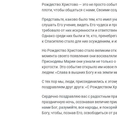
Рождество Христово — это не просто событи
плоти, чтобы общаться с нами, Своими соз
Представьте, каково было тем, кто имел у
слушать Его учение, видеть Его чудеса и п
требовало от них искренности и ответстве
Однако среди них были и те, кто, пренебр
к Спасителю стало для них осуждением, и 
Но Рождество Христово стало великим откр
момента своего появления они восхваляли 
Приснодевы Марии они узнали не только о в
кротости. Это событие открыло им новое п
людям: «Слава в вышних Богу и на земли м
С тех пор мы, люди, присоединились к этом
поздравляем друг друга: «С Рождеством Х
Сердечно поздравляю вас с радостным пра
праздничную ночь, осознавая величие приш
нами Бог, разумейте, все народы, и покор
Богу, чтобы, познав Его, освободиться от 