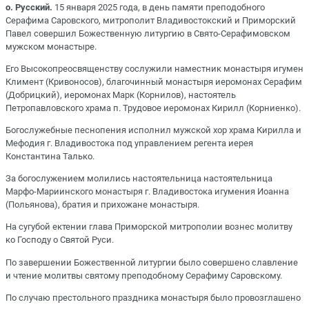
о. Русский.
15 января 2025 года, в день памяти преподобного
Серафима Саровского, митрополит Владивостокский и Приморский
Павел совершил Божественную литургию в Свято-Серафимовском
мужском монастыре.
Его Высокопреосвященству сослужили наместник монастыря игумен
Климент (Кривоносов), благочинный монастыря иеромонах Серафим
(Добрицкий), иеромонах Марк (Корнилов), настоятель
Петропавловского храма п. Трудовое иеромонах Кирилл (Корниенко).
Богослужебные песнопения исполнил мужской хор храма Кирилла и
Мефодия г. Владивостока под управлением регента иерея
Константина Талько.
За богослужением молились настоятельница настоятельница
Марфо-Мариинского монастыря г. Владивостока игумения Иоанна
(Польянова), братия и прихожане монастыря.
На сугубой ектении глава Приморской митрополии вознес молитву
ко Господу о Святой Руси.
По завершении Божественной литургии было совершено славление
и чтение молитвы святому преподобному Серафиму Саровскому.
По случаю престольного праздника монастыря было провозглашено