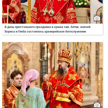
В день престольного праздника в храме свв. блгвв. князей
Бориса и Глеба состоялось архиерейское богослужение