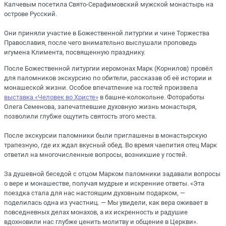
Калчевым посетила Свято-Серафимовский мужской монастырь на
острове Русский.
Они приняли участие в Божественной литургии и чине Торжества
Православия, после чего внимательно выслушали проповедь
игумена Климента, посвященную празднику.
После Божественной литургии иеромонах Марк (Корнилов) провёл
для паломников экскурсию по обители, рассказав об её истории и
монашеской жизни. Особое впечатление на гостей произвела
выставка «Человек во Христе»
в башне-колокольне. Фотоработы
Олега Семенова, запечатлевшие духовную жизнь монастыря,
позволили глубже ощутить святость этого места.
После экскурсии паломники были приглашены в монастырскую
трапезную, где их ждал вкусный обед. Во время чаепития отец Марк
ответил на многочисленные вопросы, возникшие у гостей.
За душевной беседой с отцом Марком паломники задавали вопросы
о вере и монашестве, получая мудрые и искренние ответы. «Эта
поездка стала для нас настоящим духовным подарком, —
поделилась одна из участниц. — Мы увидели, как вера оживает в
повседневных делах монахов, а их искренность и радушие
вдохновили нас глубже ценить молитву и общение в Церкви».