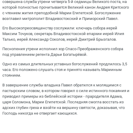
совершена служба утрени четверга 5-й седмицы Великого поста, на
которой полностью прочитывается Великий канон Андрея Критского
с чтением жития преподобной Марии Египетской. Богослужение
возглавил митрополит Владивостокский и Приморский Павел.
Его Высокопреосвященству сослужили: ключарь собора иерей
Максим Точуков, секретарь Владивостокской епархии иерей Илия
Талько, иерей Александр Соколов, иерей Дмитрий Брызгалов.
Песнопения утрени исполнил хор Спасо-Преображенского собора
под управлением регента Дарьи Богатырёвой.
Одно из самых длительных уставных богослужений продлилось 3,5
часа. Его положено слушать стоя и принято называть Марииным
стоянием.
В завершение службы владыка Павел обратился к молящимся с
пастырским словом, в котором говорил о силе истинного покаяния и
приводил примеры из библейской истории - прародителя Адама,
царя Соломона, Марии Египетской. Последняя смогла восстать из
адских глубин греха и взойти на вершину святости, доказывая, что
Господь никогда не отвергает кающихся.