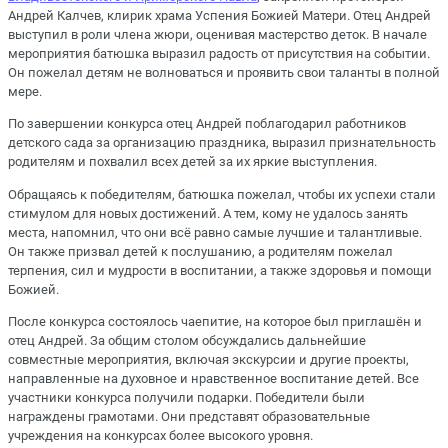
Андрей Калчев, клирик храма Успения Божией Матери. Отец Андрей
выступил в роли члена жюри, оценивая мастерство деток. В начале
мероприятия батюшка выразил радость от присутствия на событии.
Он пожелал детям не волноваться и проявить свои таланты в полной
мере.
По завершении конкурса отец Андрей поблагодарил работников
детского сада за организацию праздника, выразил признательность
родителям и похвалил всех детей за их яркие выступления.
Обращаясь к победителям, батюшка пожелал, чтобы их успехи стали
стимулом для новых достижений. А тем, кому не удалось занять
места, напомнил, что они всё равно самые лучшие и талантливые.
Он также призвал детей к послушанию, а родителям пожелал
терпения, сил и мудрости в воспитании, а также здоровья и помощи
Божией.
После конкурса состоялось чаепитие, на которое был приглашён и
отец Андрей. За общим столом обсуждались дальнейшие
совместные мероприятия, включая экскурсии и другие проекты,
направленные на духовное и нравственное воспитание детей. Все
участники конкурса получили подарки. Победители были
награждены грамотами. Они представят образовательные
учреждения на конкурсах более высокого уровня.