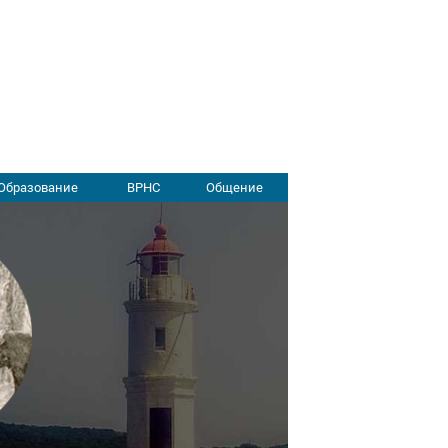
Образование
ВРНС
Общение