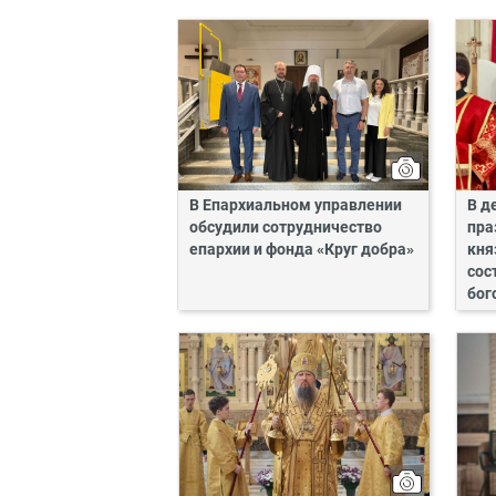
В Епархиальном управлении
В д
обсудили сотрудничество
пра
епархии и фонда «Круг добра»
кня
сос
бог