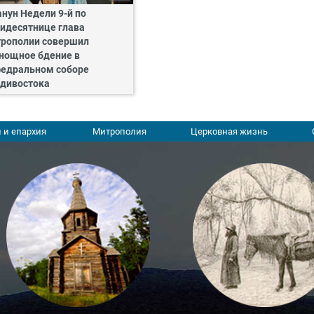
анун Недели 9-й по
идесятнице глава
рополии совершил
нощное бдение в
едральном соборе
дивостока
 и епархия
Митрополия
Церковная жизнь