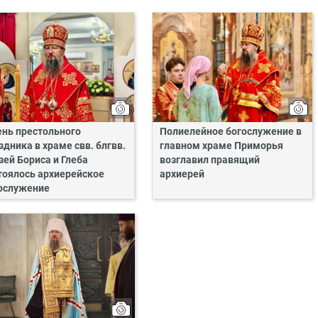
ень престольного
Полиелейное богослужение в
здника в храме свв. блгвв.
главном храме Приморья
зей Бориса и Глеба
возглавил правящий
тоялось архиерейское
архиерей
ослужение