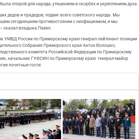
 была опорой для народа, утешением в скорбях и укреплением духа.
их дедов и прадедов, подвиг всего советского народа. Мы
нашем сегодняшнем противостоянии с неофашизмом, и мы
 — сказал владыка Павел.
ик УМВД России по Приморскому краю генерал-лейтенант полиции
дательного Собрания Приморского края Антон Волошко,
Следственного комитета Российской Федерации по Приморскому
бчик, начальник ГУФСИН по Приморскому краю генерал-майор
гие почетные гости.