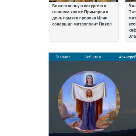
Божественную литургию в
В к
главном храме Приморья в
Пят
день памяти пророка Илии
мит
совершил митрополит Павел
все
каф
Вла
Главная
События
Архиерей