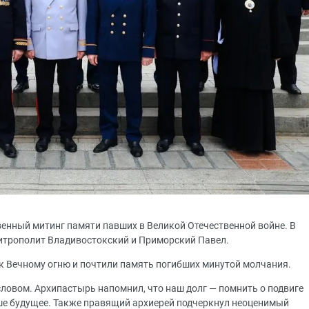
венный митинг памяти павших в Великой Отечественной войне. В
митрополит Владивостокский и Приморский Павел.
к Вечному огню и почтили память погибших минутой молчания.
ловом. Архипастырь напомнил, что наш долг — помнить о подвиге
наше будущее. Также правящий архиерей подчеркнул неоценимый