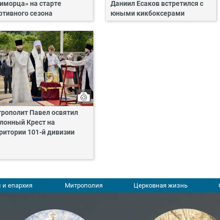
иморца» на старте
Даниил Есаков встретился с
ртивного сезона
юными кикбоксерами
рополит Павел освятил
лонный Крест на
ритории 101-й дивизии
 и епархия
Митрополия
Церковная жизнь