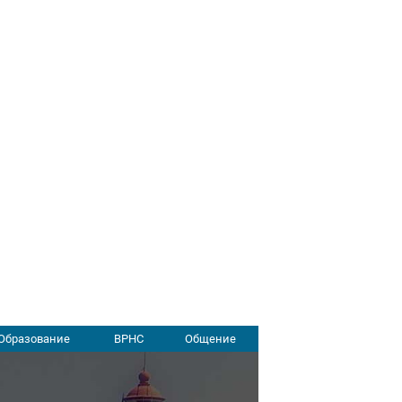
Образование
ВРНС
Общение