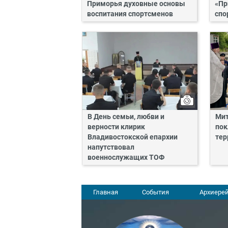
Приморья духовные основы
«Пр
воспитания спортсменов
спо
В День семьи, любви и
Мит
верности клирик
пок
Владивостокской епархии
тер
напутствовал
военнослужащих ТОФ
Главная
События
Архиерей