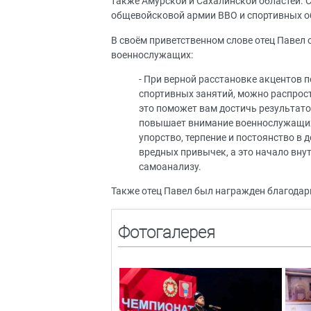
также Амурской и Сахалинской областей. С
общевойсковой армии ВВО и спортивных о
В своём приветственном слове отец Павел 
военнослужащих:
- При верной расстановке акцентов 
спортивных занятий, можно распрост
это поможет вам достичь результато
повышает внимание военнослужащих 
упорство, терпение и постоянство в 
вредных привычек, а это начало внут
самоанализу.
Также отец Павел был награжден благодар
Фотогалерея