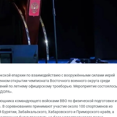
окской епархии по взаимодействию с вооружёнными силами иерей
енном открытии чемпионата Восточного военного округа среди
ений по летнему офицерскому троеборью. Мероприятие состоялос
 «ДОРА».
мощника командующего войсками ВВО по физической подготовке и
. В соревнованиях принимают участие около 100 спортсменов из
 Бурятии, Забайкальского, Хабаровского и Приморского краёв, а