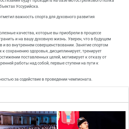
остязания будут проходить на базе мотострелкового полка
бъектах Уссурийска.
отметил важность спорта для духовного развития
полезные качества, которые вы приобрели в процессе
ранить и на вашу духовную жизнь. Уверен, что в будущем
в и во внутреннем совершенствовании. Занятие спортом
к сохранению здоровья, дисциплинирует, тренирует
достижении поставленных целей, мотивирует к отказу от
ренней работы над собой, первые ступени на пути к
ностью за содействие в проведении чемпионата.