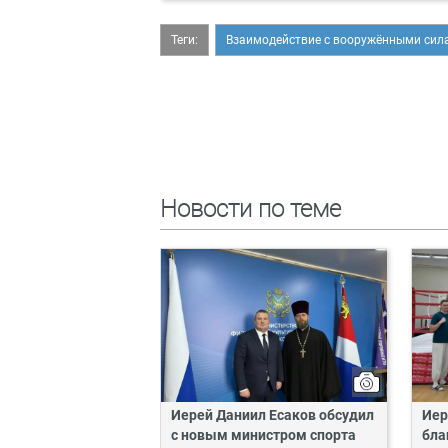
Теги:
Взаимодействие с вооружёнными сил
Новости по теме
Иерей Даниил Есаков обсудил
Иер
с новым министром спорта
бла