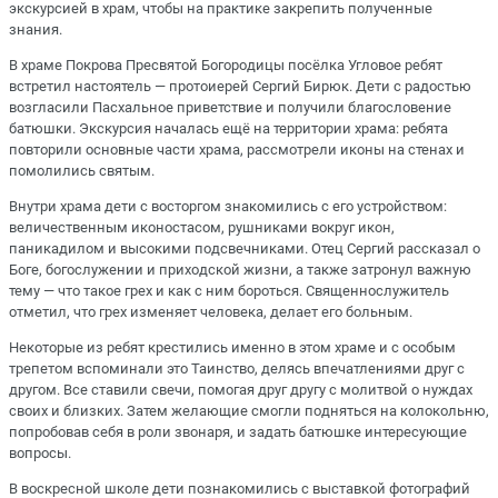
экскурсией в храм, чтобы на практике закрепить полученные
знания.
В храме Покрова Пресвятой Богородицы посёлка Угловое ребят
встретил настоятель — протоиерей Сергий Бирюк. Дети с радостью
возгласили Пасхальное приветствие и получили благословение
батюшки. Экскурсия началась ещё на территории храма: ребята
повторили основные части храма, рассмотрели иконы на стенах и
помолились святым.
Внутри храма дети с восторгом знакомились с его устройством:
величественным иконостасом, рушниками вокруг икон,
паникадилом и высокими подсвечниками. Отец Сергий рассказал о
Боге, богослужении и приходской жизни, а также затронул важную
тему — что такое грех и как с ним бороться. Священнослужитель
отметил, что грех изменяет человека, делает его больным.
Некоторые из ребят крестились именно в этом храме и с особым
трепетом вспоминали это Таинство, делясь впечатлениями друг с
другом. Все ставили свечи, помогая друг другу с молитвой о нуждах
своих и близких. Затем желающие смогли подняться на колокольню,
попробовав себя в роли звонаря, и задать батюшке интересующие
вопросы.
В воскресной школе дети познакомились с выставкой фотографий